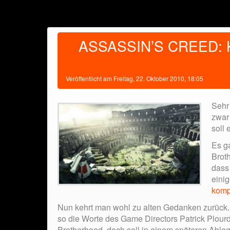
ASSASSIN’S CREED: 
Veröffentlicht am
Freitag, 22. Oktober 2010, 18:05
Sehr
zwar
soll
Es g
Broth
dass
eini
komp
Nun kehrt man wohl zu alten Gedanken zurück. 
so die Worte des Game Directors Patrick Plourd
Brotherhood, doch soll in einem späteren Able