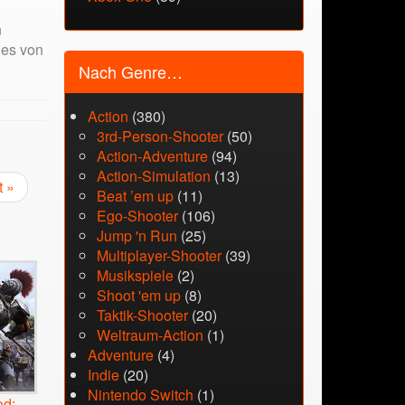
n
 es von
Nach Genre…
Action
(380)
3rd-Person-Shooter
(50)
Action-Adventure
(94)
Action-Simulation
(13)
t »
Beat ’em up
(11)
Ego-Shooter
(106)
Jump 'n Run
(25)
Multiplayer-Shooter
(39)
Musikspiele
(2)
Shoot 'em up
(8)
Taktik-Shooter
(20)
Weltraum-Action
(1)
Adventure
(4)
Indie
(20)
Nintendo Switch
(1)
od: