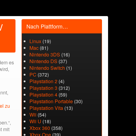
V
Nach Plattform…
Linux
(19)
Mac
(81)
Nintendo 3DS
(16)
Nintendo DS
(37)
dem es
Nintendo Switch
(1)
wird,
PC
(372)
Playstation 2
(4)
Playstation 3
(312)
nnt,
Playstation 4
(59)
Playstation Portable
(30)
tel zu
Playstation Vita
(13)
Wii
(54)
Wii U
(18)
en.“,
Xbox 360
(358)
t mit
Xbox One
(39)