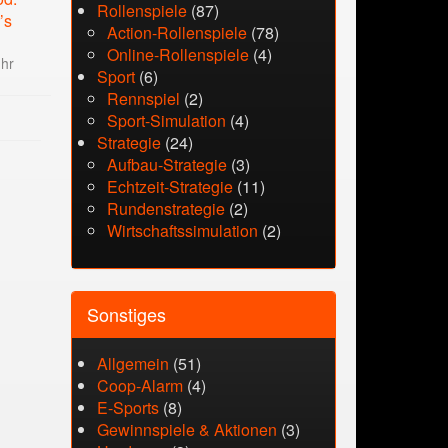
Rollenspiele
(87)
’s
Action-Rollenspiele
(78)
Online-Rollenspiele
(4)
Uhr
Sport
(6)
Rennspiel
(2)
Sport-Simulation
(4)
Strategie
(24)
Aufbau-Strategie
(3)
Echtzeit-Strategie
(11)
Rundenstrategie
(2)
Wirtschaftssimulation
(2)
Sonstiges
Allgemein
(51)
Coop-Alarm
(4)
E-Sports
(8)
Gewinnspiele & Aktionen
(3)