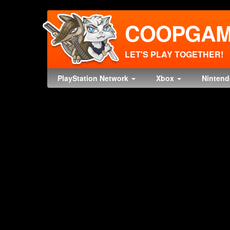
COOPGAM
LET'S PLAY TOGETHER!
PlayStation Network
Xbox
Ninten