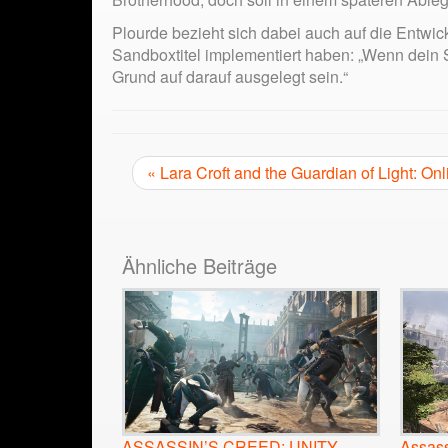
Plourde bezieht sich dabei auch auf die Entwic
Sandboxtitel implementiert haben: „Wenn dein
Grund auf darauf ausgelegt sein.“
« Lara Croft and the Guardian of Light: 
Ähnliche Beiträge
Assass
ASSASSIN’S CREED: UNITY –