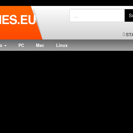
ES.EU
ST
do
PC
Mac
Linux