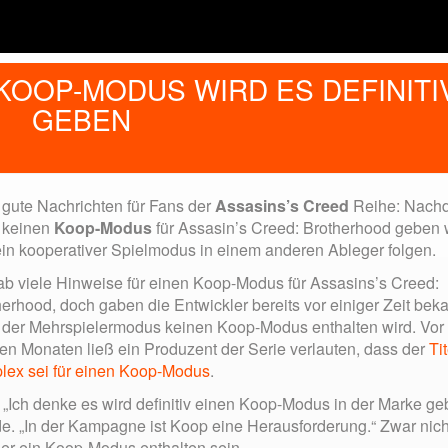
KOOP-MODUS WIRD ES DEFINITI
GEBEN
 gute Nachrichten für Fans der
Assasins’s Creed
Reihe: Nach
 keinen
Koop-Modus
für Assasin’s Creed: Brotherhood geben 
 ein kooperativer Spielmodus in einem anderen Ableger folgen.
ab viele Hinweise für einen Koop-Modus für Assasins’s Creed:
erhood, doch gaben die Entwickler bereits vor einiger Zeit beka
 der Mehrspielermodus keinen Koop-Modus enthalten wird. Vor
gen Monaten ließ ein Produzent der Serie verlauten, dass der
Ti
lex sei für einen Koop-Modus
.
„Ich denke es wird definitiv einen Koop-Modus in der Marke geb
e. „In der Kampagne ist Koop eine Herausforderung.“ Zwar nich
ger ein Koop-Modus enthalten sein.