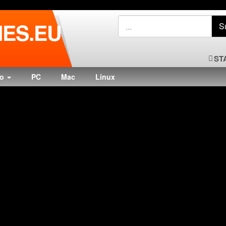
ES.EU
ST
do
PC
Mac
Linux