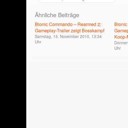
Ähnliche Beiträge
Bionic Commando – Rearmed 2:
Bioni
Gameplay-Trailer zeigt Bosskampf
Gamepl
Samstag, 13. November 2010, 13:34
Koop-
Uhr
Donner
Uhr