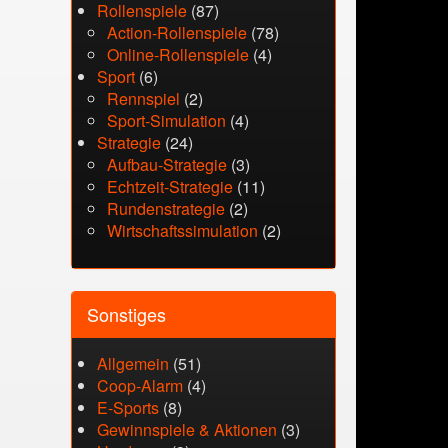
Rollenspiele
(87)
Action-Rollenspiele
(78)
Online-Rollenspiele
(4)
Sport
(6)
Rennspiel
(2)
Sport-Simulation
(4)
Strategie
(24)
Aufbau-Strategie
(3)
Echtzeit-Strategie
(11)
Rundenstrategie
(2)
Wirtschaftssimulation
(2)
Sonstiges
Allgemein
(51)
Coop-Alarm
(4)
E-Sports
(8)
Gewinnspiele & Aktionen
(3)