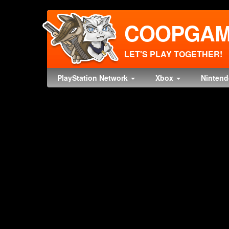
COOPGAM
LET'S PLAY TOGETHER!
PlayStation Network
Xbox
Ninten