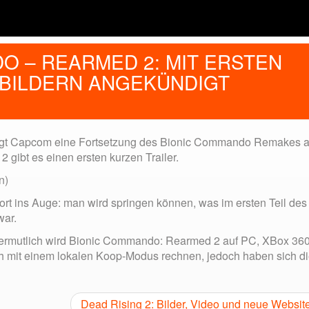
O – REARMED 2: MIT ERSTEN
BILDERN ANGEKÜNDIGT
digt Capcom eine Fortsetzung des Bionic Commando Remakes a
ibt es einen ersten kurzen Trailer.
n)
fort ins Auge: man wird springen können, was im ersten Teil des
war.
. Vermutlich wird Bionic Commando: Rearmed 2 auf PC, XBox 36
uch mit einem lokalen Koop-Modus rechnen, jedoch haben sich d
Dead Rising 2: Bilder, Video und neue Websit