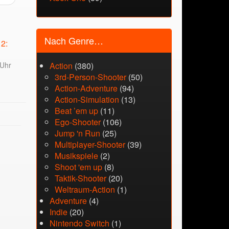
Nach Genre…
2:
 Uhr
Action
(380)
3rd-Person-Shooter
(50)
Action-Adventure
(94)
Action-Simulation
(13)
Beat ’em up
(11)
Ego-Shooter
(106)
Jump 'n Run
(25)
Multiplayer-Shooter
(39)
Musikspiele
(2)
Shoot 'em up
(8)
Taktik-Shooter
(20)
Weltraum-Action
(1)
Adventure
(4)
Indie
(20)
Nintendo Switch
(1)