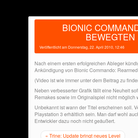
BIONIC COMMAND
BEWEGTEN 
Veröffentlicht am
Donnerstag, 22. April 2010, 12:46
Nach einem ersten erfolgreichen Ableger kün
Ankündigung von Bionic Commando: Rearmed 2 g
(Video ist wie immer unter dem Beitrag zu finde
Neben verbesserter Grafik fällt eine Neuheit so
Remakes sowie im Originalspiel nicht möglich 
Unbekannt ist wann der Titel erscheinen soll
Playstation 3 erhältlich sein. Man darf wohl a
Entwickler dazu noch nicht geäußert.
« Trine: Update bringt neues Level