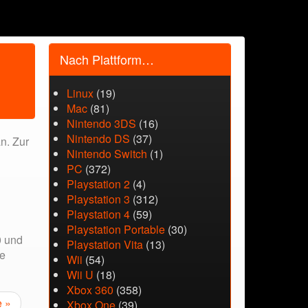
Nach Plattform…
Linux
(19)
Mac
(81)
Nintendo 3DS
(16)
Nintendo DS
(37)
n. Zur
Nintendo Switch
(1)
PC
(372)
Playstation 2
(4)
Playstation 3
(312)
Playstation 4
(59)
Playstation Portable
(30)
0 und
Playstation Vita
(13)
ie
Wii
(54)
Wii U
(18)
Xbox 360
(358)
e »
Xbox One
(39)