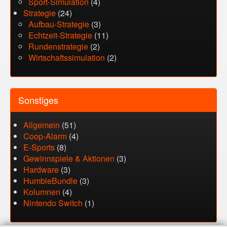
Sport-Simulation
(4)
Strategie
(24)
Aufbau-Strategie
(3)
Echtzeit-Strategie
(11)
Rundenstrategie
(2)
Wirtschaftssimulation
(2)
Sonstiges
Allgemein
(51)
Coop-Alarm
(4)
E-Sports
(8)
Gewinnspiele & Aktionen
(3)
Hardware
(3)
HumbleBundle
(3)
Kolumnen
(4)
Nintendo Switch
(1)