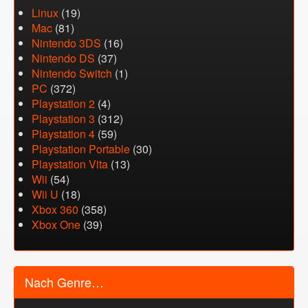
Linux
(19)
Mac
(81)
Nintendo 3DS
(16)
Nintendo DS
(37)
Nintendo Switch
(1)
PC
(372)
Playstation 2
(4)
Playstation 3
(312)
Playstation 4
(59)
Playstation Portable
(30)
Playstation Vita
(13)
Wii
(54)
Wii U
(18)
Xbox 360
(358)
Xbox One
(39)
Nach Genre…