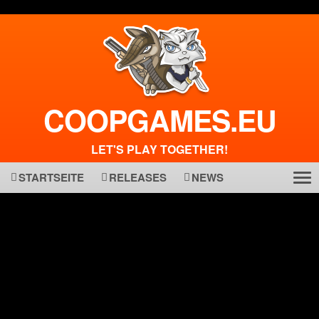
COOPGAMES.EU
LET'S PLAY TOGETHER!
STARTSEITE
RELEASES
NEWS
Tog
ma
nav