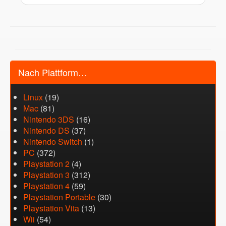
Nach Plattform…
Linux
(19)
Mac
(81)
Nintendo 3DS
(16)
Nintendo DS
(37)
Nintendo Switch
(1)
PC
(372)
Playstation 2
(4)
Playstation 3
(312)
Playstation 4
(59)
Playstation Portable
(30)
Playstation Vita
(13)
Wii
(54)