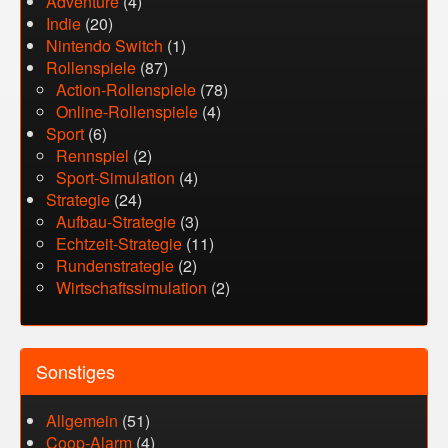
Adventure
(4)
Indie
(20)
Nintendo Switch
(1)
Rollenspiele
(87)
Action-Rollenspiele
(78)
Online-Rollenspiele
(4)
Sport
(6)
Rennspiel
(2)
Sport-Simulation
(4)
Strategie
(24)
Aufbau-Strategie
(3)
Echtzeit-Strategie
(11)
Rundenstrategie
(2)
Wirtschaftssimulation
(2)
Sonstiges
Allgemein
(51)
Coop-Alarm
(4)