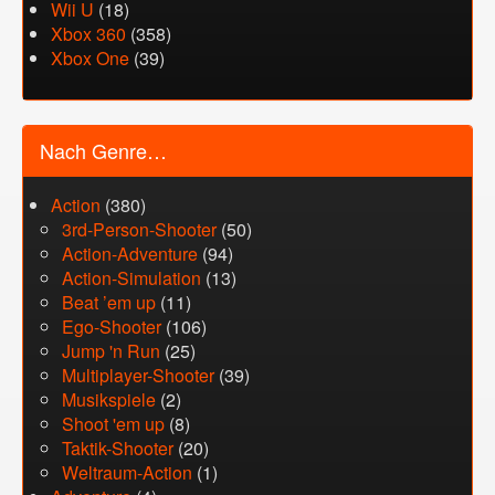
Wii U
(18)
Xbox 360
(358)
Xbox One
(39)
Nach Genre…
Action
(380)
3rd-Person-Shooter
(50)
Action-Adventure
(94)
Action-Simulation
(13)
Beat ’em up
(11)
Ego-Shooter
(106)
Jump 'n Run
(25)
Multiplayer-Shooter
(39)
Musikspiele
(2)
Shoot 'em up
(8)
Taktik-Shooter
(20)
Weltraum-Action
(1)