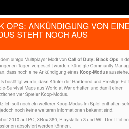
CK OPS: ANKÜNDIGUNG VON EIN
DUS STEHT NOCH AUS
dem einige Multiplayer Modi von
Call of Duty: Black Ops
in d
angenen Tagen vorgestellt wurden, kündigte Community Manag
 an, dass noch eine Ankündigung eines
Koop-Modus
ausstehe.
ts bestätigt wurde, dass Käufer der Hardened und Prestige Edit
ie-Survival Maps aus World at War erhalten und damit einen
tzlichen vier Spieler Koop-Modus.
zlich soll noch ein weiterer Koop-Modus im Spiel enthalten sei
jedoch noch keine weiteren Informationen bekannt sind.
ber 2010 auf PC, XBox 360, Playstation 3 und Wii. Der Titel en
ssionen absolviert werden können.