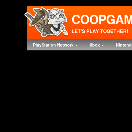
COOPGAM
LET'S PLAY TOGETHER!
PlayStation Network
Xbox
Ninten