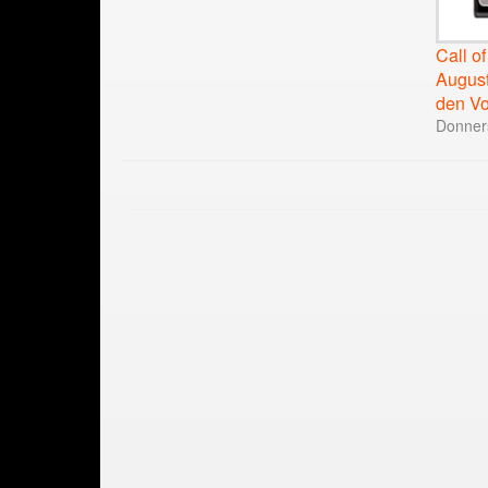
Call o
August
den Vor
Donners