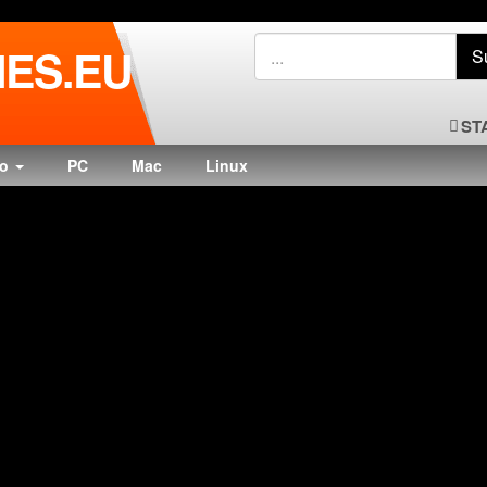
ES.EU
ST
do
PC
Mac
Linux