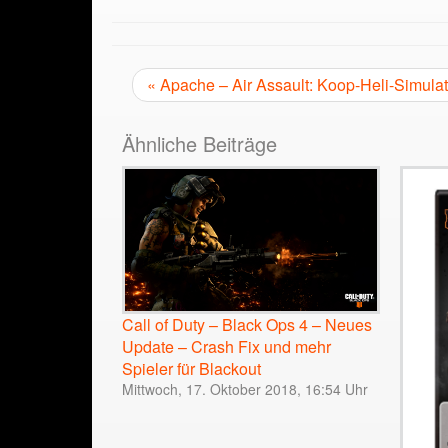
« Apache – Air Assault: Koop-Heli-Simula
Ähnliche Beiträge
Call of Duty – Black Ops 4 – Neues
Update – Crash Fix und mehr
Spieler für Blackout
Mittwoch, 17. Oktober 2018, 16:54 Uhr