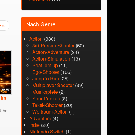
Nach Genre…
e »
Action
(380)
3rd-Person-Shooter
(50)
Action-Adventure
(94)
Action-Simulation
(13)
Beat ’em up
(11)
Ego-Shooter
(106)
Jump 'n Run
(25)
Multiplayer-Shooter
(39)
Musikspiele
(2)
 im
Shoot 'em up
(8)
Taktik-Shooter
(20)
 Uhr
Weltraum-Action
(1)
Adventure
(4)
Indie
(20)
Nintendo Switch
(1)