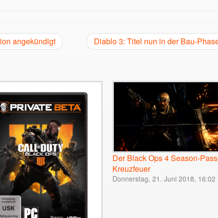
tion angekündigt
Diablo 3: Titel nun in der Bau-Phas
Der Black Ops 4 Season-Pass
Kreuzfeuer
Donnerstag, 21. Juni 2018, 16:02