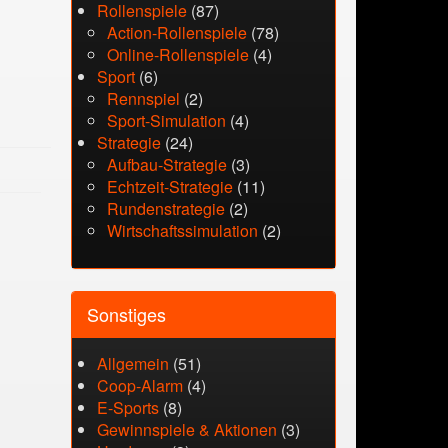
Rollenspiele
(87)
Action-Rollenspiele
(78)
Online-Rollenspiele
(4)
Sport
(6)
Rennspiel
(2)
Sport-Simulation
(4)
Strategie
(24)
Aufbau-Strategie
(3)
Echtzeit-Strategie
(11)
Rundenstrategie
(2)
Wirtschaftssimulation
(2)
Sonstiges
Allgemein
(51)
Coop-Alarm
(4)
E-Sports
(8)
Gewinnspiele & Aktionen
(3)