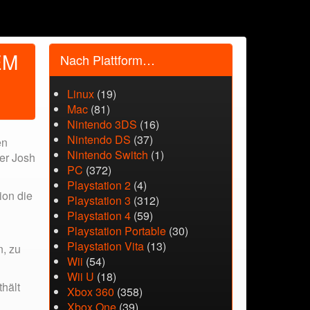
EM
Nach Plattform…
Linux
(19)
Mac
(81)
Nintendo 3DS
(16)
Nintendo DS
(37)
en
Nintendo Switch
(1)
er Josh
PC
(372)
Playstation 2
(4)
ion die
Playstation 3
(312)
Playstation 4
(59)
Playstation Portable
(30)
Playstation Vita
(13)
n, zu
Wii
(54)
Wii U
(18)
thält
Xbox 360
(358)
Xbox One
(39)