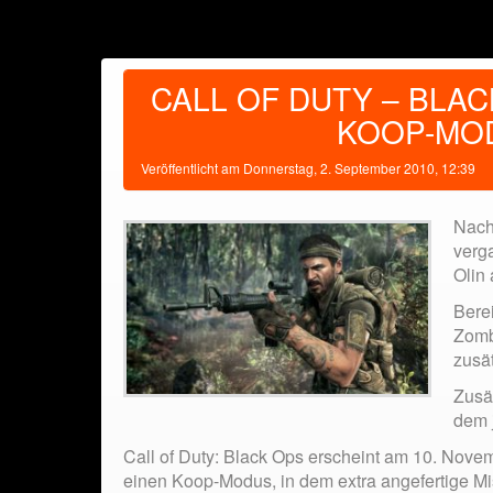
CALL OF DUTY – BLA
KOOP-MO
Veröffentlicht am
Donnerstag, 2. September 2010, 12:39
Nach
verg
Olin
Berei
Zomb
zusä
Zusät
dem 
Call of Duty: Black Ops erscheint am 10. Novem
einen Koop-Modus, in dem extra angefertige Mi