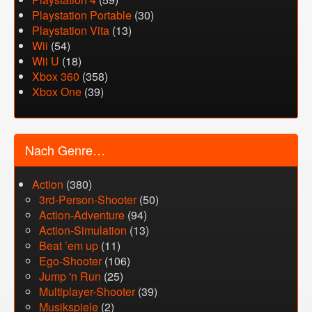
Playstation Portable
(30)
Playstation Vita
(13)
Wii
(54)
Wii U
(18)
Xbox 360
(358)
Xbox One
(39)
Nach Genre…
Action
(380)
3rd-Person-Shooter
(50)
Action-Adventure
(94)
Action-Simulation
(13)
Beat ’em up
(11)
Ego-Shooter
(106)
Jump 'n Run
(25)
Multiplayer-Shooter
(39)
Musikspiele
(2)