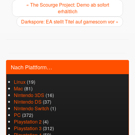
« The Scourge Project: Demo ab sofort
erhältlich
Darkspore: EA stellt Titel auf gamescom vor »
Nach Plattform…
Linux
(19)
Mac
(81)
Nintendo 3DS
(16)
Nintendo DS
(37)
Nintendo Switch
(1)
PC
(372)
Playstation 2
(4)
Playstation 3
(312)
Playstation 4
(59)