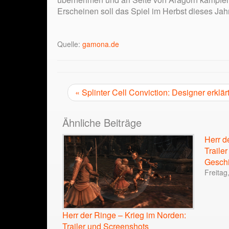
Erscheinen soll das Spiel im Herbst dieses Jah
Quelle:
gamona.de
« Splinter Cell Conviction: Designer erklär
Ähnliche Beiträge
Herr d
Traile
Gesch
Freitag
Herr der Ringe – Krieg im Norden:
Trailer und Screenshots