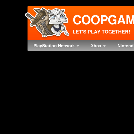
COOPGAM
LET'S PLAY TOGETHER!
PlayStation Network
Xbox
Ninten