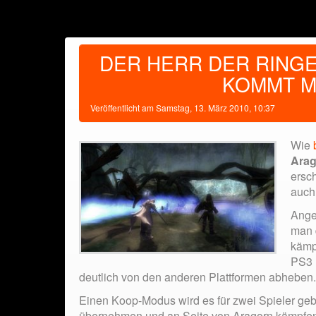
DER HERR DER RINGE
KOMMT MI
Veröffentlicht am
Samstag, 13. März 2010, 10:37
Wie
Arag
ersc
auch
Angek
man 
kämp
PS3 F
deutlich von den anderen Plattformen abheben.
Einen Koop-Modus wird es für zwei Spieler gebe
übernehmen und an Seite von Aragorn kämpfe