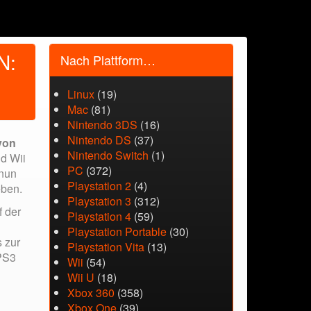
N:
Nach Plattform…
Linux
(19)
Mac
(81)
Nintendo 3DS
(16)
Nintendo DS
(37)
von
Nintendo Switch
(1)
nd Wii
PC
(372)
 nun
Playstation 2
(4)
eben.
Playstation 3
(312)
f der
Playstation 4
(59)
Playstation Portable
(30)
s zur
Playstation Vita
(13)
 PS3
Wii
(54)
Wii U
(18)
Xbox 360
(358)
Xbox One
(39)