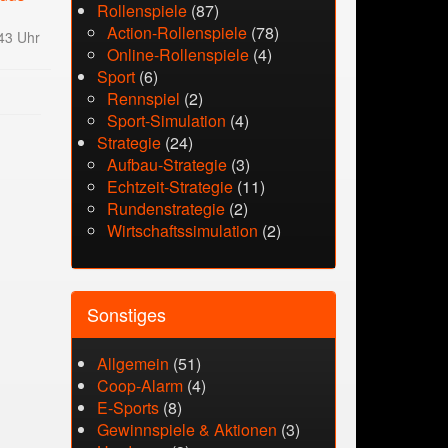
Rollenspiele
(87)
Action-Rollenspiele
(78)
43 Uhr
Online-Rollenspiele
(4)
Sport
(6)
Rennspiel
(2)
Sport-Simulation
(4)
Strategie
(24)
Aufbau-Strategie
(3)
Echtzeit-Strategie
(11)
Rundenstrategie
(2)
Wirtschaftssimulation
(2)
Sonstiges
Allgemein
(51)
Coop-Alarm
(4)
E-Sports
(8)
Gewinnspiele & Aktionen
(3)