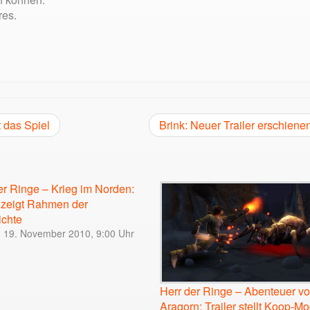
res.
t das Spiel
Brink: Neuer Trailer erschiene
er Ringe – Krieg im Norden:
r zeigt Rahmen der
ichte
, 19. November 2010, 9:00 Uhr
Herr der Ringe – Abenteuer v
Aragorn: Trailer stellt Koop-M