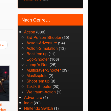
Nach Genre…
Action
(380)
3rd-Person-Shooter
(50)
Action-Adventure
(94)
n »
Action-Simulation
(13)
Beat ’em up
(11)
Ego-Shooter
(106)
Jump 'n Run
(25)
Multiplayer-Shooter
(39)
Musikspiele
(2)
Shoot 'em up
(8)
Taktik-Shooter
(20)
Weltraum-Action
(1)
Adventure
(4)
Indie
(20)
on
Nintendo Switch
(1)
odus