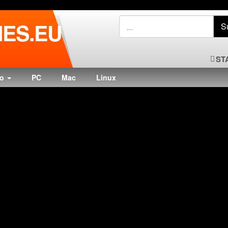
ES.EU
ST
do
PC
Mac
Linux