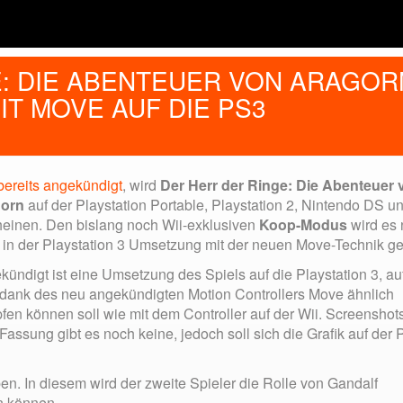
: DIE ABENTEUER VON ARAGOR
T MOVE AUF DIE PS3
bereits angekündigt
, wird
Der Herr der Ringe: Die Abenteuer 
orn
auf der Playstation Portable, Playstation 2, Nintendo DS u
heinen. Den bislang noch Wii-exklusiven
Koop-Modus
wird es
 in der Playstation 3 Umsetzung mit der neuen Move-Technik g
ündigt ist eine Umsetzung des Spiels auf die Playstation 3, au
dank des neu angekündigten Motion Controllers Move ähnlich
fen können soll wie mit dem Controller auf der Wii. Screenshot
assung gibt es noch keine, jedoch soll sich die Grafik auf der
n. In diesem wird der zweite Spieler die Rolle von Gandalf
n können.