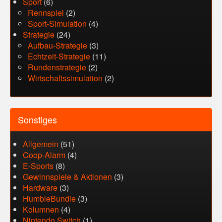
Sport
(6)
Rennspiel
(2)
Sport-Simulation
(4)
Strategie
(24)
Aufbau-Strategie
(3)
Echtzeit-Strategie
(11)
Rundenstrategie
(2)
Wirtschaftssimulation
(2)
Sonstiges
Allgemein
(51)
Coop-Alarm
(4)
E-Sports
(8)
Gewinnspiele & Aktionen
(3)
Hardware
(3)
HumbleBundle
(3)
Kolumnen
(4)
Nintendo Switch
(1)