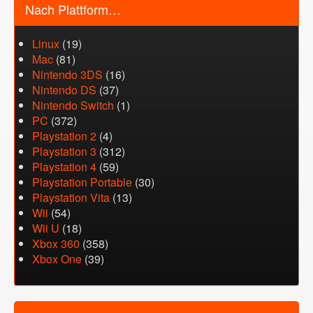
Nach Plattform…
Linux
(19)
Mac
(81)
Nintendo 3DS
(16)
Nintendo DS
(37)
Nintendo Switch
(1)
PC
(372)
Playstation 2
(4)
Playstation 3
(312)
Playstation 4
(59)
Playstation Portable
(30)
Playstation Vita
(13)
Wii
(54)
Wii U
(18)
Xbox 360
(358)
Xbox One
(39)