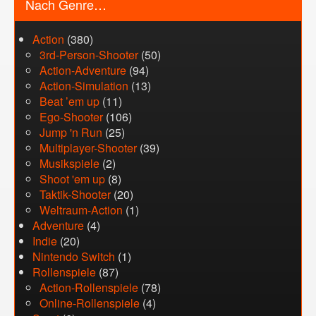
Nach Genre…
Action
(380)
3rd-Person-Shooter
(50)
Action-Adventure
(94)
Action-Simulation
(13)
Beat ’em up
(11)
Ego-Shooter
(106)
Jump 'n Run
(25)
Multiplayer-Shooter
(39)
Musikspiele
(2)
Shoot 'em up
(8)
Taktik-Shooter
(20)
Weltraum-Action
(1)
Adventure
(4)
Indie
(20)
Nintendo Switch
(1)
Rollenspiele
(87)
Action-Rollenspiele
(78)
Online-Rollenspiele
(4)