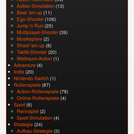
Action-Simulation
(13)
Beat ’em up
(11)
Ego-Shooter
(106)
Jump 'n Run
(25)
Multiplayer-Shooter
(39)
Musikspiele
(2)
Shoot 'em up
(8)
Taktik-Shooter
(20)
Weltraum-Action
(1)
Adventure
(4)
Indie
(20)
Nintendo Switch
(1)
Rollenspiele
(87)
Action-Rollenspiele
(78)
Online-Rollenspiele
(4)
Sport
(6)
Rennspiel
(2)
Sport-Simulation
(4)
Strategie
(24)
Aufbau-Strategie
(3)