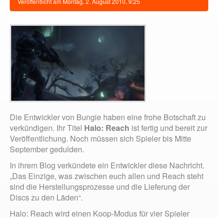
Veröffentlicht am
Montag, 2. August 2010, 9:25
Die Entwickler von Bungie haben eine frohe Botschaft zu
verkündigen. Ihr Titel
Halo: Reach
ist fertig und bereit zur
Veröffentlichung. Noch müssen sich Spieler bis Mitte
September gedulden.
In ihrem Blog verkündete ein Entwickler diese Nachricht.
„Das Einzige, was zwischen euch allen und Reach steht
sind die Herstellungsprozesse und die Lieferung der
Discs zu den Läden“.
Halo: Reach wird einen Koop-Modus für vier Spieler