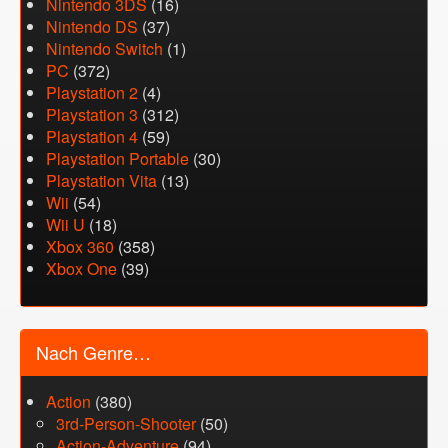
Nintendo 3DS
(16)
Nintendo DS
(37)
Nintendo Switch
(1)
PC
(372)
Playstation 2
(4)
Playstation 3
(312)
Playstation 4
(59)
Playstation Portable
(30)
Playstation Vita
(13)
Wii
(54)
Wii U
(18)
Xbox 360
(358)
Xbox One
(39)
Nach Genre…
Action
(380)
3rd-Person-Shooter
(50)
Action-Adventure
(94)