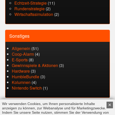
Echtzeit-Strategie
(11)
Rundenstrategie
(2)
Wirtschaftssimulation
(2)
Sonstiges
Allgemein
(51)
Coop-Alarm
(4)
E-Sports
(8)
Gewinnspiele & Aktionen
(3)
Hardware
(3)
HumbleBundle
(3)
Kolumnen
(4)
Nintendo Switch
(1)
Wir verwenden Cookies, um Ihnen personalisierte Inhalte
×
anzeigen zu können, zur Webanalyse und für Marketingzwecke.
Indem Sie unsere Seite nutzen, stimmen Sie der Verwendung von