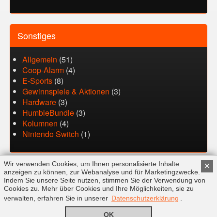
Sonstiges
Allgemein
(51)
Coop-Alarm
(4)
E-Sports
(8)
Gewinnspiele & Aktionen
(3)
Hardware
(3)
HumbleBundle
(3)
Kolumnen
(4)
Nintendo Switch
(1)
Wir verwenden Cookies, um Ihnen personalisierte Inhalte
×
anzeigen zu können, zur Webanalyse und für Marketingzwecke.
Indem Sie unsere Seite nutzen, stimmen Sie der Verwendung von
Cookies zu. Mehr über Cookies und Ihre Möglichkeiten, sie zu
FAQ
Kontakt
Impressum
Datenschutz
verwalten, erfahren Sie in unserer
Datenschutzerklärung
.
© Copyright 2026 by SwissXL GmbH. Alle Rechte vorbehalten.
OK