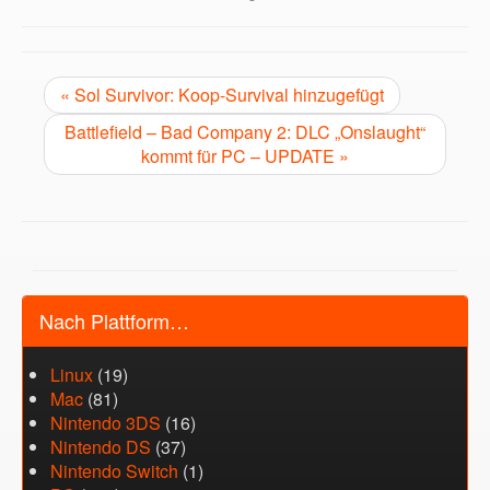
« Sol Survivor: Koop-Survival hinzugefügt
Battlefield – Bad Company 2: DLC „Onslaught“
kommt für PC – UPDATE »
Nach Plattform…
Linux
(19)
Mac
(81)
Nintendo 3DS
(16)
Nintendo DS
(37)
Nintendo Switch
(1)