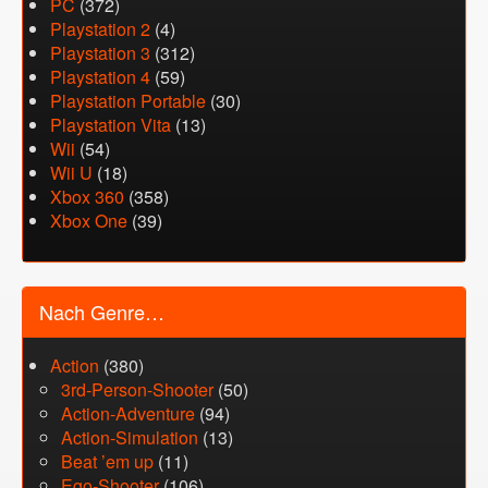
PC
(372)
Playstation 2
(4)
Playstation 3
(312)
Playstation 4
(59)
Playstation Portable
(30)
Playstation Vita
(13)
Wii
(54)
Wii U
(18)
Xbox 360
(358)
Xbox One
(39)
Nach Genre…
Action
(380)
3rd-Person-Shooter
(50)
Action-Adventure
(94)
Action-Simulation
(13)
Beat ’em up
(11)
Ego-Shooter
(106)