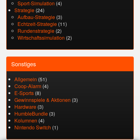
Sport-Simulation
(4)
Strategie
(24)
Aufbau-Strategie
(3)
Echtzeit-Strategie
(11)
Rundenstrategie
(2)
Wirtschaftssimulation
(2)
Sonstiges
Allgemein
(51)
Coop-Alarm
(4)
E-Sports
(8)
Gewinnspiele & Aktionen
(3)
Hardware
(3)
HumbleBundle
(3)
Kolumnen
(4)
Nintendo Switch
(1)