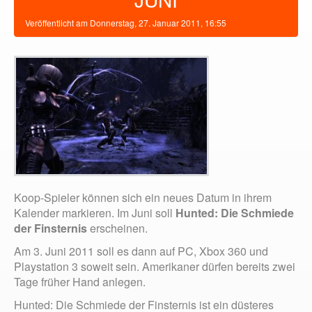
Veröffentlicht am
Donnerstag, 27. Januar 2011, 16:55
Koop-Spieler können sich ein neues Datum in ihrem
Kalender markieren. Im Juni soll
Hunted: Die Schmiede
der Finsternis
erscheinen.
Am 3. Juni 2011 soll es dann auf PC, Xbox 360 und
Playstation 3 soweit sein. Amerikaner dürfen bereits zwei
Tage früher Hand anlegen.
Hunted: Die Schmiede der Finsternis ist ein düsteres