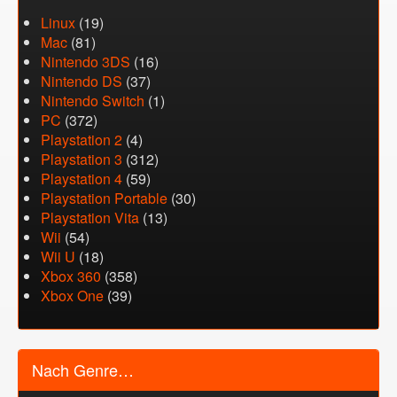
Linux
(19)
Mac
(81)
Nintendo 3DS
(16)
Nintendo DS
(37)
Nintendo Switch
(1)
PC
(372)
Playstation 2
(4)
Playstation 3
(312)
Playstation 4
(59)
Playstation Portable
(30)
Playstation Vita
(13)
Wii
(54)
Wii U
(18)
Xbox 360
(358)
Xbox One
(39)
Nach Genre…