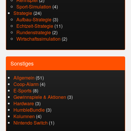
Rennspiel
(2)
Sport-Simulation
(4)
Strategie
(24)
Aufbau-Strategie
(3)
Echtzeit-Strategie
(11)
Rundenstrategie
(2)
Wirtschaftssimulation
(2)
Sonstiges
Allgemein
(51)
Coop-Alarm
(4)
E-Sports
(8)
Gewinnspiele & Aktionen
(3)
Hardware
(3)
HumbleBundle
(3)
Kolumnen
(4)
Nintendo Switch
(1)