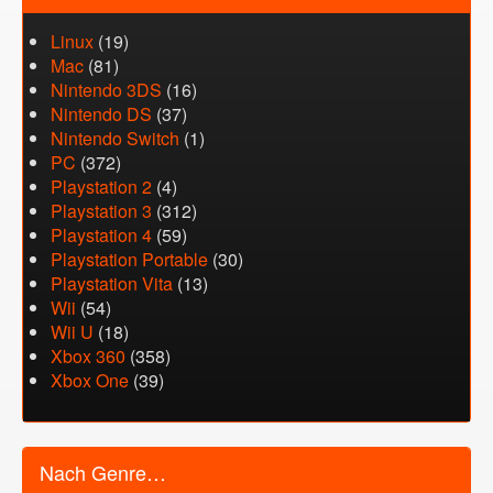
Linux
(19)
Mac
(81)
Nintendo 3DS
(16)
Nintendo DS
(37)
Nintendo Switch
(1)
PC
(372)
Playstation 2
(4)
Playstation 3
(312)
Playstation 4
(59)
Playstation Portable
(30)
Playstation Vita
(13)
Wii
(54)
Wii U
(18)
Xbox 360
(358)
Xbox One
(39)
Nach Genre…