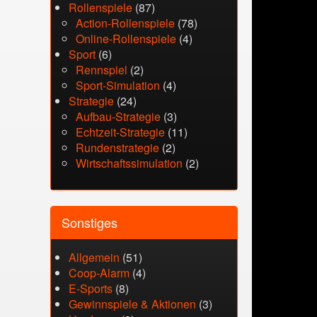
Rollenspiele
(87)
Action-Rollenspiele
(78)
Online-Rollenspiele
(4)
Sport
(6)
Rennspiel
(2)
Sport-Simulation
(4)
Strategie
(24)
Aufbau-Strategie
(3)
Echtzeit-Strategie
(11)
Rundenstrategie
(2)
Wirtschaftssimulation
(2)
Sonstiges
Allgemein
(51)
Coop-Alarm
(4)
E-Sports
(8)
Gewinnspiele & Aktionen
(3)