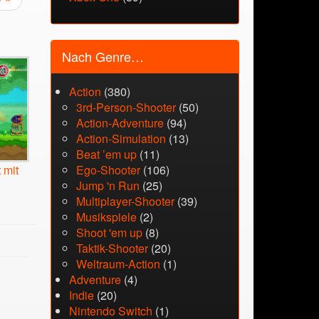
Nach Genre…
Action
(380)
3rd-Person-Shooter
(50)
Action-Adventure
(94)
Action-Simulation
(13)
Beat ’em up
(11)
Ego-Shooter
(106)
 mit
Jump 'n Run
(25)
Multiplayer-Shooter
(39)
Musikspiele
(2)
Shoot 'em up
(8)
Taktik-Shooter
(20)
Weltraum-Action
(1)
Adventure
(4)
Indie
(20)
Nintendo Switch
(1)