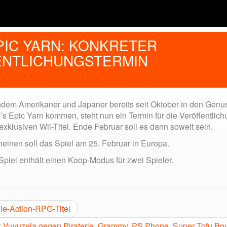
EPIC YARN: KONKRETER
NTLICHUNGSTERMIN
dem Amerikaner und Japaner bereits seit Oktober in den Genu
’s Epic Yarn kommen, steht nun ein Termin für die Veröffentlic
xklusiven Wii-Titel. Ende Februar soll es dann soweit sein.
heinen soll das Spiel am 25. Februar in Europa.
Spiel enthält einen Koop-Modus für zwei Spieler.
die-Action-RPG-Titel
: Vuvuzela gegen Piraterie, Grammy, PS Phone, Super Tofu Bo