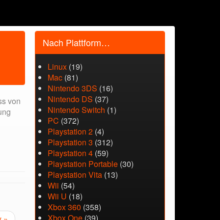
Nach Plattform…
Linux
(19)
Mac
(81)
Nintendo 3DS
(16)
Nintendo DS
(37)
ss von
Nintendo Switch
(1)
hung
PC
(372)
Playstation 2
(4)
Playstation 3
(312)
Playstation 4
(59)
Playstation Portable
(30)
Playstation Vita
(13)
Wii
(54)
Wii U
(18)
Xbox 360
(358)
Xbox One
(39)
y »