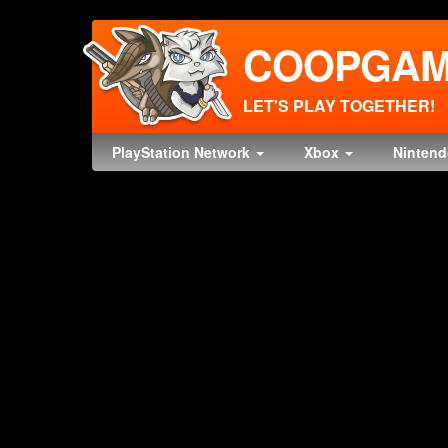
COOPGAM
LET'S PLAY TOGETHER!
PlayStation Network
Xbox
Ninten