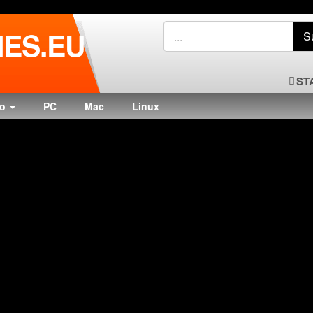
ES.EU
ST
do
PC
Mac
Linux