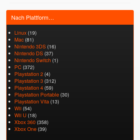
Nach Plattform…
Linux
(19)
Mac
(81)
Nintendo 3DS
(16)
Nintendo DS
(37)
Nintendo Switch
(1)
PC
(372)
Playstation 2
(4)
Playstation 3
(312)
Playstation 4
(59)
Playstation Portable
(30)
Playstation Vita
(13)
Wii
(54)
Wii U
(18)
Xbox 360
(358)
Xbox One
(39)