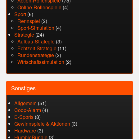
Action-Rollenspiele
(78)
Online-Rollenspiele
(4)
Sport
(6)
Rennspiel
(2)
Sport-Simulation
(4)
Strategie
(24)
Aufbau-Strategie
(3)
Echtzeit-Strategie
(11)
Rundenstrategie
(2)
Wirtschaftssimulation
(2)
Sonstiges
Allgemein
(51)
Coop-Alarm
(4)
E-Sports
(8)
Gewinnspiele & Aktionen
(3)
Hardware
(3)
HumbleBundle
(3)