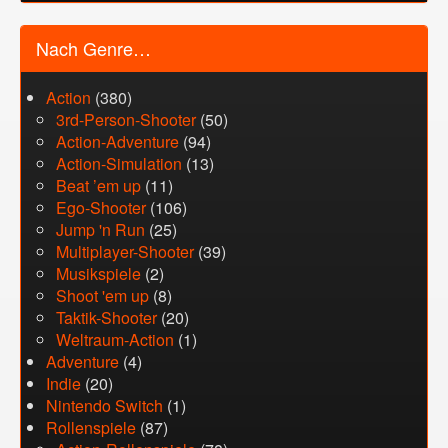
Nach Genre…
Action
(380)
3rd-Person-Shooter
(50)
Action-Adventure
(94)
Action-Simulation
(13)
Beat ’em up
(11)
Ego-Shooter
(106)
Jump 'n Run
(25)
Multiplayer-Shooter
(39)
Musikspiele
(2)
Shoot 'em up
(8)
Taktik-Shooter
(20)
Weltraum-Action
(1)
Adventure
(4)
Indie
(20)
Nintendo Switch
(1)
Rollenspiele
(87)