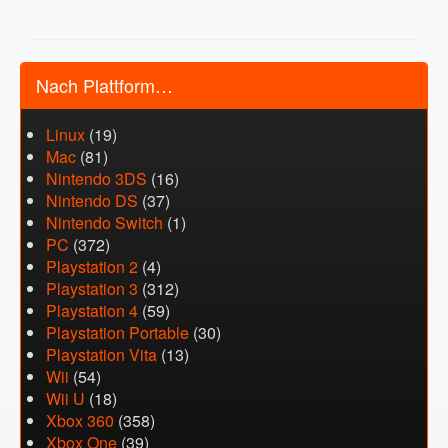
Nach Plattform…
Linux
(19)
Mac
(81)
Nintendo 3DS
(16)
Nintendo DS
(37)
Nintendo Switch
(1)
PC
(372)
Playstation 2
(4)
Playstation 3
(312)
Playstation 4
(59)
Playstation Portable
(30)
Playstation Vita
(13)
Wii
(54)
Wii U
(18)
Xbox 360
(358)
Xbox One
(39)