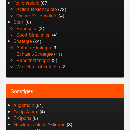
Rollenspiele
(87)
Action-Rollenspiele
(78)
Online-Rollenspiele
(4)
Sport
(6)
Rennspiel
(2)
Sport-Simulation
(4)
Strategie
(24)
Aufbau-Strategie
(3)
Echtzeit-Strategie
(11)
Rundenstrategie
(2)
Wirtschaftssimulation
(2)
Sonstiges
Allgemein
(51)
Coop-Alarm
(4)
E-Sports
(8)
Gewinnspiele & Aktionen
(3)