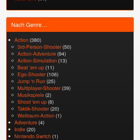
Nach Genre…
Action
(380)
3rd-Person-Shooter
(50)
Action-Adventure
(94)
Action-Simulation
(13)
Beat ’em up
(11)
Ego-Shooter
(106)
Jump 'n Run
(25)
Multiplayer-Shooter
(39)
Musikspiele
(2)
Shoot 'em up
(8)
Taktik-Shooter
(20)
Weltraum-Action
(1)
Adventure
(4)
Indie
(20)
Nintendo Switch
(1)