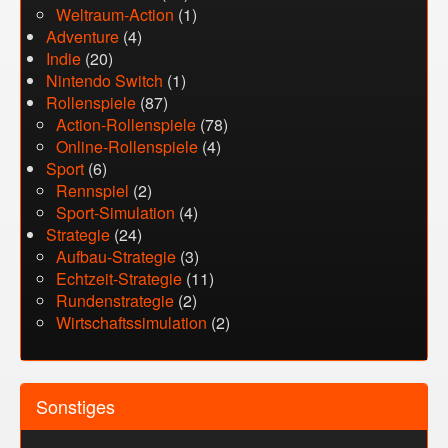
Weltraum-Action
(1)
Adventure
(4)
Indie
(20)
Nintendo Switch
(1)
Rollenspiele
(87)
Action-Rollenspiele
(78)
Online-Rollenspiele
(4)
Sport
(6)
Rennspiel
(2)
Sport-Simulation
(4)
Strategie
(24)
Aufbau-Strategie
(3)
Echtzeit-Strategie
(11)
Rundenstrategie
(2)
Wirtschaftssimulation
(2)
Sonstiges