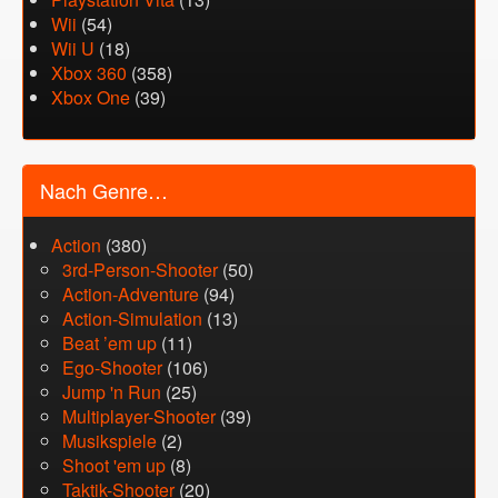
Wii
(54)
Wii U
(18)
Xbox 360
(358)
Xbox One
(39)
Nach Genre…
Action
(380)
3rd-Person-Shooter
(50)
Action-Adventure
(94)
Action-Simulation
(13)
Beat ’em up
(11)
Ego-Shooter
(106)
Jump 'n Run
(25)
Multiplayer-Shooter
(39)
Musikspiele
(2)
Shoot 'em up
(8)
Taktik-Shooter
(20)