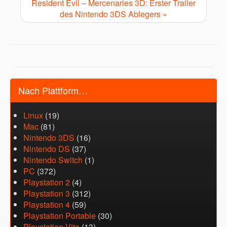
Resident Evil – Mercenaries 3D: Erster Trailer
des Nintendo 3DS Ablegers »
Nach Plattform…
Linux
(19)
Mac
(81)
Nintendo 3DS
(16)
Nintendo DS
(37)
Nintendo Switch
(1)
PC
(372)
Playstation 2
(4)
Playstation 3
(312)
Playstation 4
(59)
Playstation Portable
(30)
Playstation Vita
(13)