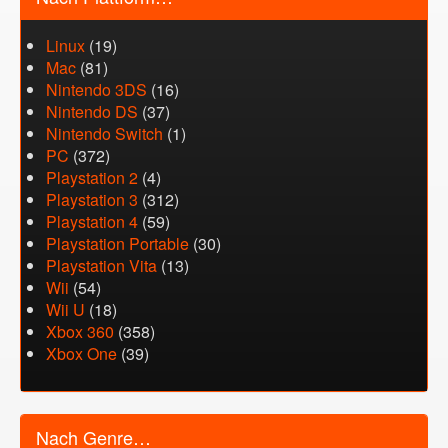
Linux
(19)
Mac
(81)
Nintendo 3DS
(16)
Nintendo DS
(37)
Nintendo Switch
(1)
PC
(372)
Playstation 2
(4)
Playstation 3
(312)
Playstation 4
(59)
Playstation Portable
(30)
Playstation Vita
(13)
Wii
(54)
Wii U
(18)
Xbox 360
(358)
Xbox One
(39)
Nach Genre…