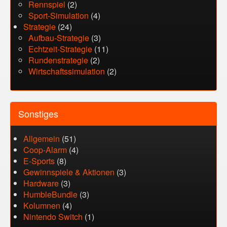
Rennspiel
(2)
Sport-Simulation
(4)
Strategie
(24)
Aufbau-Strategie
(3)
Echtzeit-Strategie
(11)
Rundenstrategie
(2)
Wirtschaftssimulation
(2)
Sonstiges
Allgemein
(51)
Coop-Alarm
(4)
E-Sports
(8)
Gewinnspiele & Aktionen
(3)
Hardware
(3)
HumbleBundle
(3)
Kolumnen
(4)
Nintendo Switch
(1)