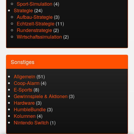
Sport-Simulation
(4)
Strategie
(24)
Aufbau-Strategie
(3)
Echtzeit-Strategie
(11)
Rundenstrategie
(2)
Wirtschaftssimulation
(2)
Sonstiges
Allgemein
(51)
Coop-Alarm
(4)
E-Sports
(8)
Gewinnspiele & Aktionen
(3)
Hardware
(3)
HumbleBundle
(3)
Kolumnen
(4)
Nintendo Switch
(1)