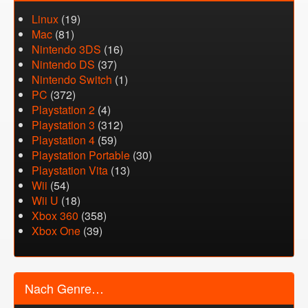
Linux
(19)
Mac
(81)
Nintendo 3DS
(16)
Nintendo DS
(37)
Nintendo Switch
(1)
PC
(372)
Playstation 2
(4)
Playstation 3
(312)
Playstation 4
(59)
Playstation Portable
(30)
Playstation Vita
(13)
Wii
(54)
Wii U
(18)
Xbox 360
(358)
Xbox One
(39)
Nach Genre…