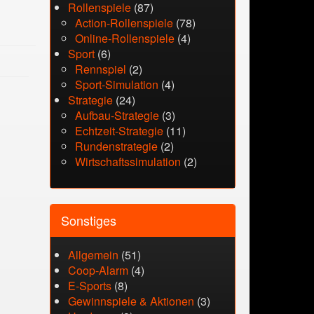
Rollenspiele
(87)
Action-Rollenspiele
(78)
Online-Rollenspiele
(4)
Sport
(6)
Rennspiel
(2)
Sport-Simulation
(4)
Strategie
(24)
Aufbau-Strategie
(3)
Echtzeit-Strategie
(11)
Rundenstrategie
(2)
Wirtschaftssimulation
(2)
Sonstiges
Allgemein
(51)
Coop-Alarm
(4)
E-Sports
(8)
Gewinnspiele & Aktionen
(3)