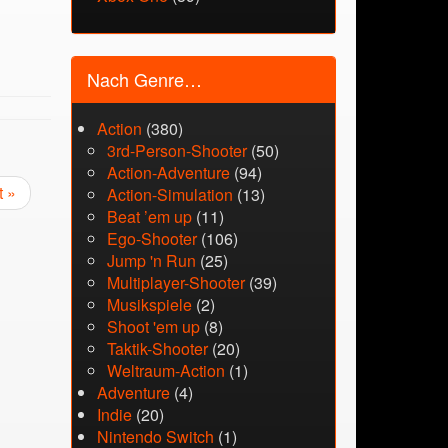
Nach Genre…
Action
(380)
3rd-Person-Shooter
(50)
Action-Adventure
(94)
t »
Action-Simulation
(13)
Beat ’em up
(11)
Ego-Shooter
(106)
Jump 'n Run
(25)
Multiplayer-Shooter
(39)
Musikspiele
(2)
Shoot 'em up
(8)
Taktik-Shooter
(20)
Weltraum-Action
(1)
Adventure
(4)
Indie
(20)
Nintendo Switch
(1)