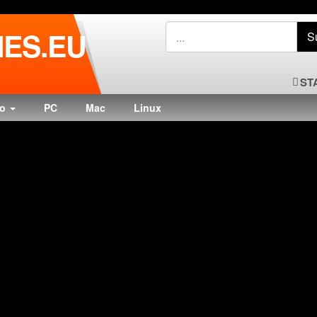
ES.EU
ST
do
PC
Mac
Linux