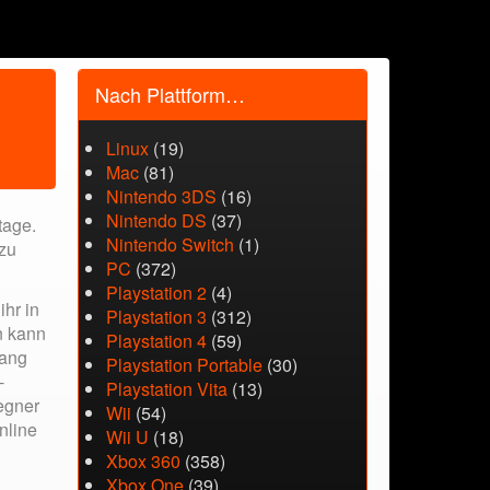
Nach Plattform…
Linux
(19)
Mac
(81)
Nintendo 3DS
(16)
Nintendo DS
(37)
tage.
Nintendo Switch
(1)
 zu
PC
(372)
Playstation 2
(4)
ihr in
Playstation 3
(312)
n kann
Playstation 4
(59)
lang
Playstation Portable
(30)
-
Playstation Vita
(13)
egner
Wii
(54)
nline
Wii U
(18)
Xbox 360
(358)
Xbox One
(39)