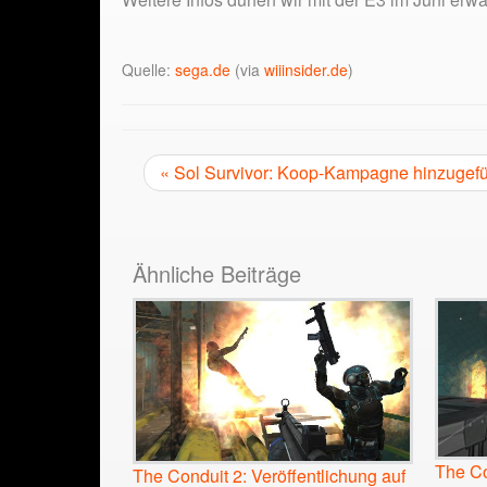
Quelle:
sega.de
(via
wiiinsider.de
)
« Sol Survivor: Koop-Kampagne hinzugefü
Ähnliche Beiträge
The Co
The Conduit 2: Veröffentlichung auf