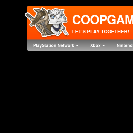
COOPGAM
LET'S PLAY TOGETHER!
PlayStation Network
Xbox
Ninten