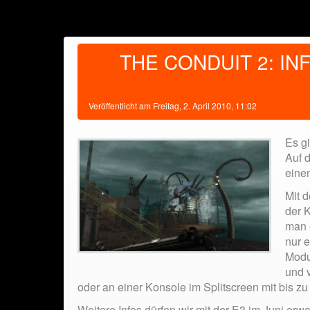
THE CONDUIT 2: I
Veröffentlicht am
Freitag, 2. April 2010, 11:02
Es gi
Auf 
ein
Mit d
der 
man 
nur 
Modu
und 
oder an einer Konsole im Splitscreen mit bis zu 
Weitere Infos dürfen wir mit der E3 im Juni erwa