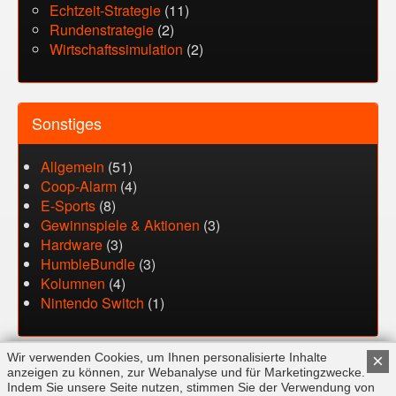
Echtzeit-Strategie
(11)
Rundenstrategie
(2)
Wirtschaftssimulation
(2)
Sonstiges
Allgemein
(51)
Coop-Alarm
(4)
E-Sports
(8)
Gewinnspiele & Aktionen
(3)
Hardware
(3)
HumbleBundle
(3)
Kolumnen
(4)
Nintendo Switch
(1)
Wir verwenden Cookies, um Ihnen personalisierte Inhalte
×
anzeigen zu können, zur Webanalyse und für Marketingzwecke.
Indem Sie unsere Seite nutzen, stimmen Sie der Verwendung von