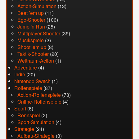
Action-Simulation
(13)
Beat ’em up
(11)
Ego-Shooter
(106)
Jump 'n Run
(25)
Multiplayer-Shooter
(39)
Musikspiele
(2)
Shoot 'em up
(8)
Taktik-Shooter
(20)
Weltraum-Action
(1)
Adventure
(4)
Indie
(20)
Nintendo Switch
(1)
Rollenspiele
(87)
Action-Rollenspiele
(78)
Online-Rollenspiele
(4)
Sport
(6)
Rennspiel
(2)
Sport-Simulation
(4)
Strategie
(24)
Aufbau-Strategie
(3)