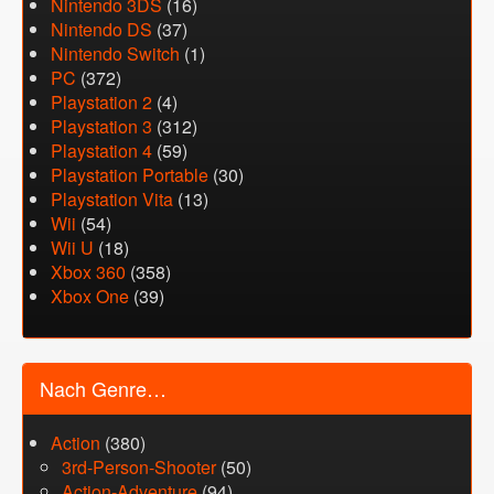
Nintendo 3DS
(16)
Nintendo DS
(37)
Nintendo Switch
(1)
PC
(372)
Playstation 2
(4)
Playstation 3
(312)
Playstation 4
(59)
Playstation Portable
(30)
Playstation Vita
(13)
Wii
(54)
Wii U
(18)
Xbox 360
(358)
Xbox One
(39)
Nach Genre…
Action
(380)
3rd-Person-Shooter
(50)
Action-Adventure
(94)