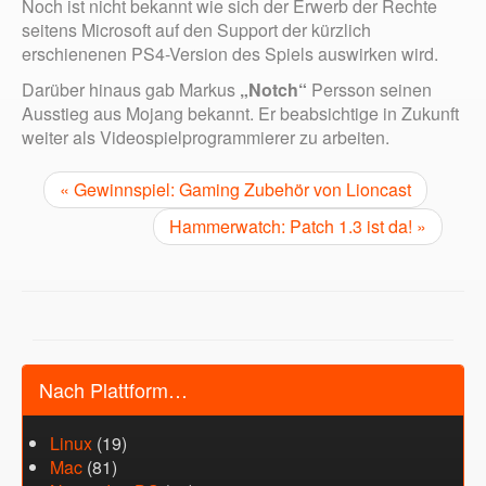
Noch ist nicht bekannt wie sich der Erwerb der Rechte
seitens Microsoft auf den Support der kürzlich
erschienenen PS4-Version des Spiels auswirken wird.
Darüber hinaus gab Markus
„Notch“
Persson seinen
Ausstieg aus Mojang bekannt. Er beabsichtige in Zukunft
weiter als Videospielprogrammierer zu arbeiten.
« Gewinnspiel: Gaming Zubehör von Lioncast
Hammerwatch: Patch 1.3 ist da! »
Nach Plattform…
Linux
(19)
Mac
(81)