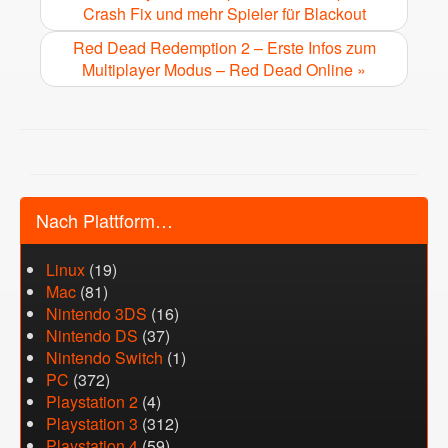
Crash Fix und mehr Spieler für Blackout
Red Dead Redemption 2 – Erste Infos zum
Multiplayer Modus – Red Dead Online »
Nach Plattform…
Linux
(19)
Mac
(81)
Nintendo 3DS
(16)
Nintendo DS
(37)
Nintendo Switch
(1)
PC
(372)
Playstation 2
(4)
Playstation 3
(312)
Playstation 4
(59)