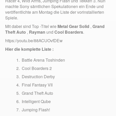
Racer 4, Wild Arms, Jumping Flash und Tekken 3. Nun
machte Sony sämtlichen Spekulationen ein Ende und
veröffentlichte am Montag die Liste der vorinstallierten
Spiele.
Mit dabei sind Top -Titel wie
Metal Gear Solid
,
Grand
Theft Auto
,
Rayman
und
Cool Boarders
.
https://youtu.be/88ACUOvfDEw
Hier die komplette Liste :
Battle Arena Toshinden
Cool Boarders 2
Destruction Derby
Final Fantasy VII
Grand Theft Auto
Intelligent Qube
Jumping Flash!