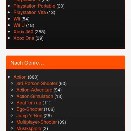
Playstation Portable
(30)
Playstation Vita
(13)
Wii
(54)
Wii U
(18)
Xbox 360
(358)
Xbox One
(39)
Nach Genre…
Action
(380)
3rd-Person-Shooter
(50)
Action-Adventure
(94)
Action-Simulation
(13)
Beat ’em up
(11)
Ego-Shooter
(106)
Jump 'n Run
(25)
Multiplayer-Shooter
(39)
Musikspiele
(2)