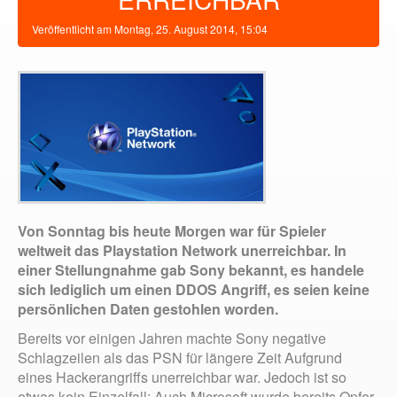
Veröffentlicht am
Montag, 25. August 2014, 15:04
Von Sonntag bis heute Morgen war für Spieler
weltweit das Playstation Network unerreichbar. In
einer Stellungnahme gab Sony bekannt, es handele
sich lediglich um einen DDOS Angriff, es seien keine
persönlichen Daten gestohlen worden.
Bereits vor einigen Jahren machte Sony negative
Schlagzeilen als das PSN für längere Zeit Aufgrund
eines Hackerangriffs unerreichbar war. Jedoch ist so
etwas kein Einzelfall: Auch Microsoft wurde bereits Opfer