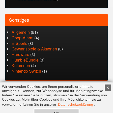
Sonstiges
Allgemein
(51)
Coop-Alarm
(4)
E-Sports
(8)
Gewinnspiele & Aktionen
(3)
Hardware
(3)
HumbleBundle
(3)
Kolumnen
(4)
Nintendo Switch
(1)
Wir verwenden Cookies, um Ihnen personalisierte Inhalte
×
anzeigen zu können, zur Webanalyse und für Marketingzwecke.
Indem Sie unsere Seite nutzen, stimmen Sie der Verwendung von
Cookies zu. Mehr über Cookies und Ihre Möglichkeiten, sie zu
FAQ
Kontakt
Impressum
Datenschutz
verwalten, erfahren Sie in unserer
Datenschutzerklärung
.
© Copyright 2026 by SwissXL GmbH. Alle Rechte vorbehalten.