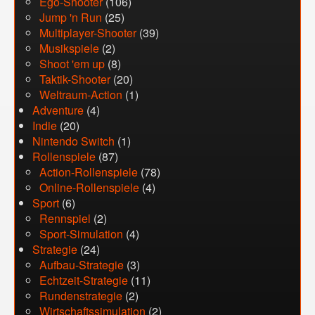
Ego-Shooter
(106)
Jump 'n Run
(25)
Multiplayer-Shooter
(39)
Musikspiele
(2)
Shoot 'em up
(8)
Taktik-Shooter
(20)
Weltraum-Action
(1)
Adventure
(4)
Indie
(20)
Nintendo Switch
(1)
Rollenspiele
(87)
Action-Rollenspiele
(78)
Online-Rollenspiele
(4)
Sport
(6)
Rennspiel
(2)
Sport-Simulation
(4)
Strategie
(24)
Aufbau-Strategie
(3)
Echtzeit-Strategie
(11)
Rundenstrategie
(2)
Wirtschaftssimulation
(2)