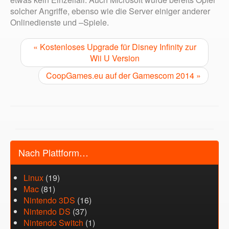
solcher Angriffe, ebenso wie die Server einiger anderer
Onlinedienste und –Spiele.
« Kostenloses Upgrade für Disney Infinity zur
Wii U Version
CoopGames.eu auf der Gamescom 2014 »
Nach Plattform…
Linux
(19)
Mac
(81)
Nintendo 3DS
(16)
Nintendo DS
(37)
Nintendo Switch
(1)