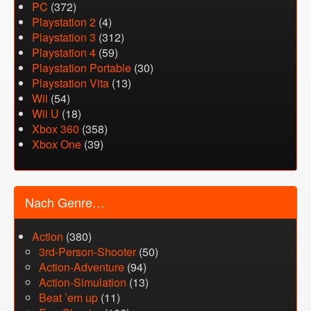
PC
(372)
Playstation 2
(4)
Playstation 3
(312)
Playstation 4
(59)
Playstation Portable
(30)
Playstation Vita
(13)
Wii
(54)
Wii U
(18)
Xbox 360
(358)
Xbox One
(39)
Nach Genre…
Action
(380)
3rd-Person-Shooter
(50)
Action-Adventure
(94)
Action-Simulation
(13)
Beat ’em up
(11)