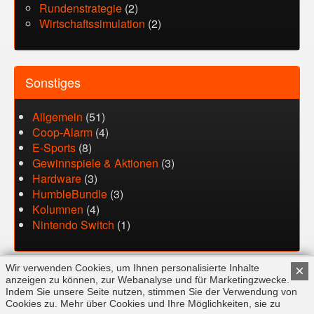
Rundenstrategie
(2)
Wirtschaftssimulation
(2)
Sonstiges
Allgemein
(51)
Coop-Alarm
(4)
E-Sports
(8)
Gewinnspiele & Aktionen
(3)
Hardware
(3)
HumbleBundle
(3)
Kolumnen
(4)
Nintendo Switch
(1)
Wir verwenden Cookies, um Ihnen personalisierte Inhalte
×
anzeigen zu können, zur Webanalyse und für Marketingzwecke.
Indem Sie unsere Seite nutzen, stimmen Sie der Verwendung von
Cookies zu. Mehr über Cookies und Ihre Möglichkeiten, sie zu
FAQ
Kontakt
Impressum
Datenschutz