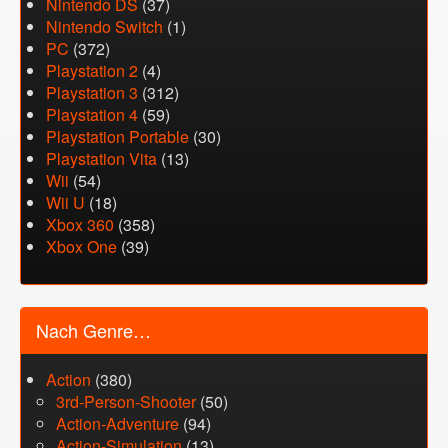
Nintendo DS
(37)
Nintendo Switch
(1)
PC
(372)
Playstation 2
(4)
Playstation 3
(312)
Playstation 4
(59)
Playstation Portable
(30)
Playstation Vita
(13)
Wii
(54)
Wii U
(18)
Xbox 360
(358)
Xbox One
(39)
Nach Genre…
Action
(380)
3rd-Person-Shooter
(50)
Action-Adventure
(94)
Action-Simulation
(13)