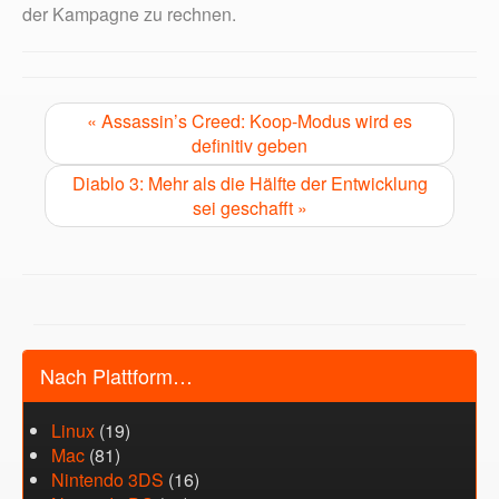
der Kampagne zu rechnen.
« Assassin’s Creed: Koop-Modus wird es
definitiv geben
Diablo 3: Mehr als die Hälfte der Entwicklung
sei geschafft »
Nach Plattform…
Linux
(19)
Mac
(81)
Nintendo 3DS
(16)