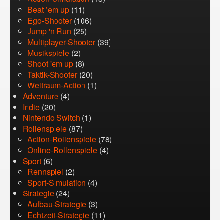
Beat ’em up
(11)
Ego-Shooter
(106)
Jump 'n Run
(25)
Multiplayer-Shooter
(39)
Musikspiele
(2)
Shoot 'em up
(8)
Taktik-Shooter
(20)
Weltraum-Action
(1)
Adventure
(4)
Indie
(20)
Nintendo Switch
(1)
Rollenspiele
(87)
Action-Rollenspiele
(78)
Online-Rollenspiele
(4)
Sport
(6)
Rennspiel
(2)
Sport-Simulation
(4)
Strategie
(24)
Aufbau-Strategie
(3)
Echtzeit-Strategie
(11)