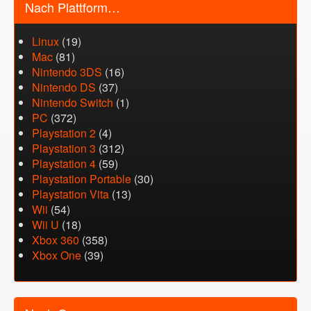
Nach Plattform…
Linux
(19)
Mac
(81)
Nintendo 3DS
(16)
Nintendo DS
(37)
Nintendo Switch
(1)
PC
(372)
Playstation 2
(4)
Playstation 3
(312)
Playstation 4
(59)
Playstation Portable
(30)
Playstation Vita
(13)
Wii
(54)
Wii U
(18)
Xbox 360
(358)
Xbox One
(39)