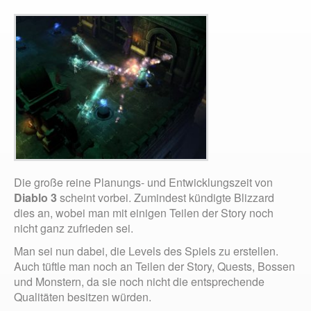
Die große reine Planungs- und Entwicklungszeit von
Diablo 3
scheint vorbei. Zumindest kündigte Blizzard
dies an, wobei man mit einigen Teilen der Story noch
nicht ganz zufrieden sei.
Man sei nun dabei, die Levels des Spiels zu erstellen.
Auch tüftle man noch an Teilen der Story, Quests, Bossen
und Monstern, da sie noch nicht die entsprechende
Qualitäten besitzen würden.