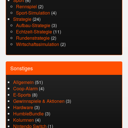
Sport
(6)
Rennspiel
(2)
Sport-Simulation
(4)
Strategie
(24)
Aufbau-Strategie
(3)
Echtzeit-Strategie
(11)
Rundenstrategie
(2)
Wirtschaftssimulation
(2)
Sonstiges
Allgemein
(51)
Coop-Alarm
(4)
E-Sports
(8)
Gewinnspiele & Aktionen
(3)
Hardware
(3)
HumbleBundle
(3)
Kolumnen
(4)
Nintendo Switch
(1)