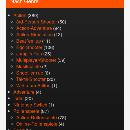
Nach Genre…
Action
(380)
3rd-Person-Shooter
(50)
Action-Adventure
(94)
Action-Simulation
(13)
Beat ’em up
(11)
Ego-Shooter
(106)
Jump 'n Run
(25)
Multiplayer-Shooter
(39)
Musikspiele
(2)
Shoot 'em up
(8)
Taktik-Shooter
(20)
Weltraum-Action
(1)
Adventure
(4)
Indie
(20)
Nintendo Switch
(1)
Rollenspiele
(87)
Action-Rollenspiele
(78)
Online-Rollenspiele
(4)