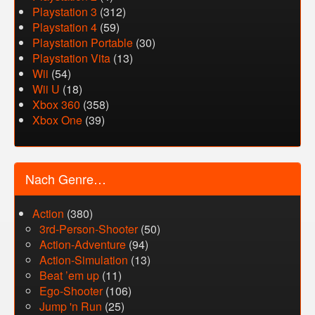
Playstation 3
(312)
Playstation 4
(59)
Playstation Portable
(30)
Playstation Vita
(13)
Wii
(54)
Wii U
(18)
Xbox 360
(358)
Xbox One
(39)
Nach Genre…
Action
(380)
3rd-Person-Shooter
(50)
Action-Adventure
(94)
Action-Simulation
(13)
Beat ’em up
(11)
Ego-Shooter
(106)
Jump 'n Run
(25)