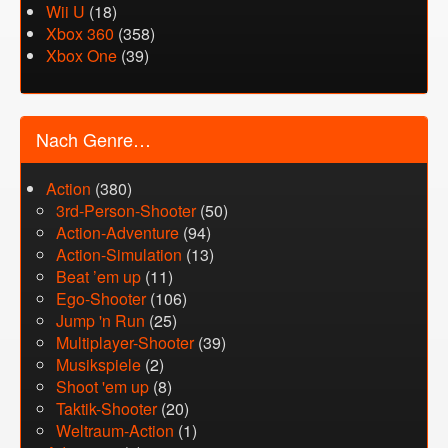
Wii U
(18)
Xbox 360
(358)
Xbox One
(39)
Nach Genre…
Action
(380)
3rd-Person-Shooter
(50)
Action-Adventure
(94)
Action-Simulation
(13)
Beat ’em up
(11)
Ego-Shooter
(106)
Jump 'n Run
(25)
Multiplayer-Shooter
(39)
Musikspiele
(2)
Shoot 'em up
(8)
Taktik-Shooter
(20)
Weltraum-Action
(1)