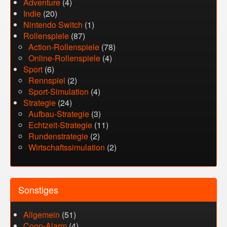
Adventure
(4)
Indie
(20)
Nintendo Switch
(1)
Rollenspiele
(87)
Action-Rollenspiele
(78)
Online-Rollenspiele
(4)
Sport
(6)
Rennspiel
(2)
Sport-Simulation
(4)
Strategie
(24)
Aufbau-Strategie
(3)
Echtzeit-Strategie
(11)
Rundenstrategie
(2)
Wirtschaftssimulation
(2)
Sonstiges
Allgemein
(51)
Coop-Alarm
(4)