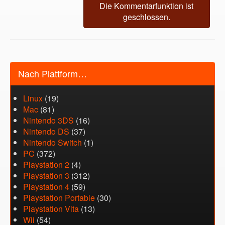
Die Kommentarfunktion ist
geschlossen.
Nach Plattform…
Linux
(19)
Mac
(81)
Nintendo 3DS
(16)
Nintendo DS
(37)
Nintendo Switch
(1)
PC
(372)
Playstation 2
(4)
Playstation 3
(312)
Playstation 4
(59)
Playstation Portable
(30)
Playstation Vita
(13)
Wii
(54)