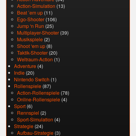
Action-Simulation
(13)
Beat ’em up
(11)
Ego-Shooter
(106)
Jump 'n Run
(25)
Multiplayer-Shooter
(39)
Musikspiele
(2)
Shoot 'em up
(8)
Taktik-Shooter
(20)
Weltraum-Action
(1)
Adventure
(4)
Indie
(20)
Nintendo Switch
(1)
Rollenspiele
(87)
Action-Rollenspiele
(78)
Online-Rollenspiele
(4)
Sport
(6)
Rennspiel
(2)
Sport-Simulation
(4)
Strategie
(24)
Aufbau-Strategie
(3)