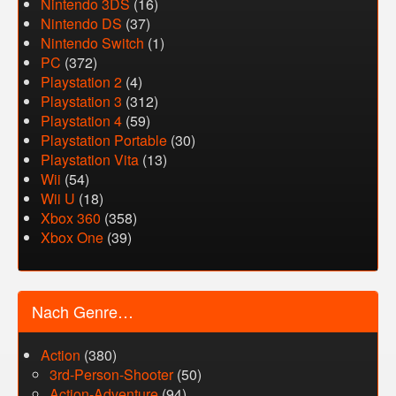
Nintendo 3DS
(16)
Nintendo DS
(37)
Nintendo Switch
(1)
PC
(372)
Playstation 2
(4)
Playstation 3
(312)
Playstation 4
(59)
Playstation Portable
(30)
Playstation Vita
(13)
Wii
(54)
Wii U
(18)
Xbox 360
(358)
Xbox One
(39)
Nach Genre…
Action
(380)
3rd-Person-Shooter
(50)
Action-Adventure
(94)