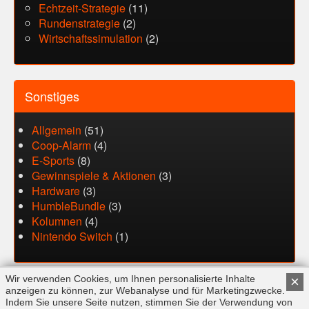
Echtzeit-Strategie
(11)
Rundenstrategie
(2)
Wirtschaftssimulation
(2)
Sonstiges
Allgemein
(51)
Coop-Alarm
(4)
E-Sports
(8)
Gewinnspiele & Aktionen
(3)
Hardware
(3)
HumbleBundle
(3)
Kolumnen
(4)
Nintendo Switch
(1)
Wir verwenden Cookies, um Ihnen personalisierte Inhalte
×
anzeigen zu können, zur Webanalyse und für Marketingzwecke.
Indem Sie unsere Seite nutzen, stimmen Sie der Verwendung von