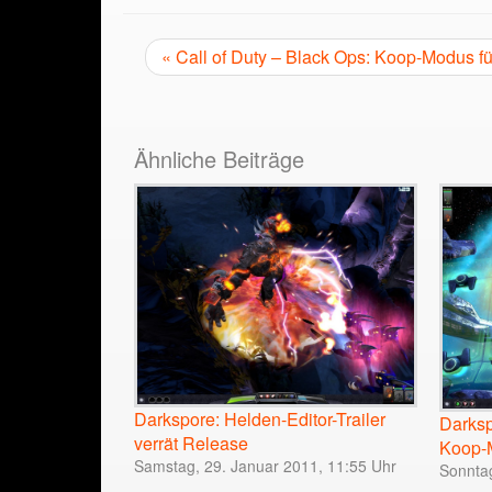
« Call of Duty – Black Ops: Koop-Modus fü
Ähnliche Beiträge
Darkspore: Helden-Editor-Trailer
Darksp
verrät Release
Koop-
Samstag, 29. Januar 2011, 11:55 Uhr
Sonnta