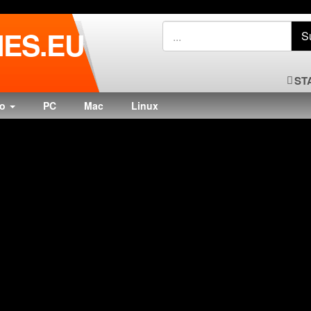
ES.EU
ST
do
PC
Mac
Linux