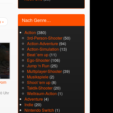
Nach Genre…
h »
Action
(380)
3rd-Person-Shooter
(50)
Action-Adventure
(94)
Action-Simulation
(13)
Beat ’em up
(11)
Ego-Shooter
(106)
Jump 'n Run
(25)
Multiplayer-Shooter
(39)
Musikspiele
(2)
 vom
Shoot 'em up
(8)
Taktik-Shooter
(20)
30 Uhr
Weltraum-Action
(1)
Adventure
(4)
Indie
(20)
Nintendo Switch
(1)