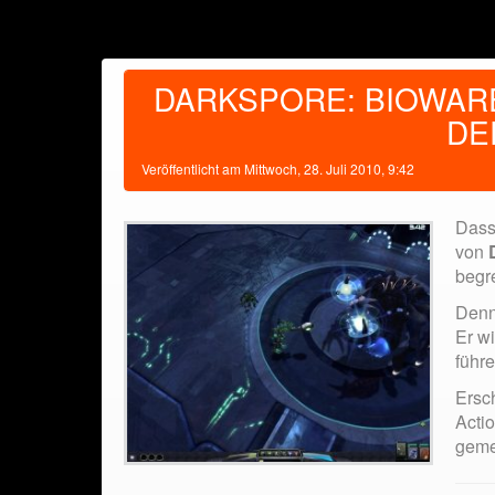
DARKSPORE: BIOWAR
DE
Veröffentlicht am
Mittwoch, 28. Juli 2010, 9:42
Dass
von
begre
Denn
Er w
führe
Ersc
Actio
geme