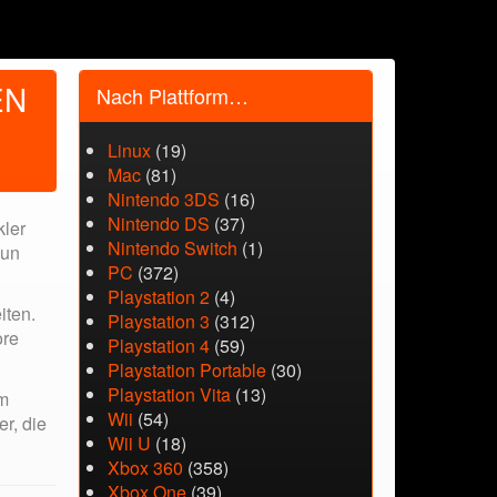
EN
Nach Plattform…
Linux
(19)
Mac
(81)
Nintendo 3DS
(16)
Nintendo DS
(37)
kler
Nintendo Switch
(1)
Nun
PC
(372)
Playstation 2
(4)
iten.
Playstation 3
(312)
ore
Playstation 4
(59)
Playstation Portable
(30)
Playstation Vita
(13)
Im
Wii
(54)
r, die
Wii U
(18)
Xbox 360
(358)
Xbox One
(39)