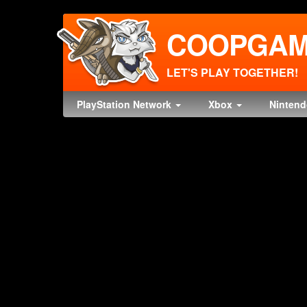
COOPGAM
LET'S PLAY TOGETHER!
PlayStation Network
Xbox
Ninten