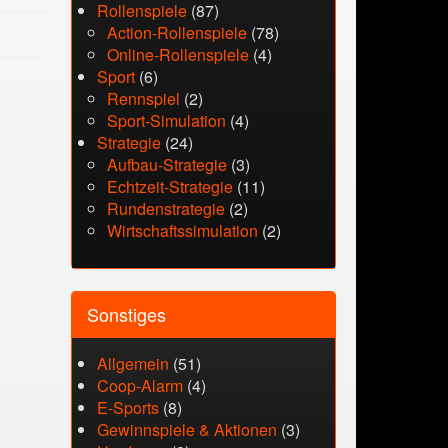
Rollenspiele
(87)
Action-Rollenspiele
(78)
Online-Rollenspiele
(4)
Sport
(6)
Rennspiel
(2)
Sport-Simulation
(4)
Strategie
(24)
Aufbau-Strategie
(3)
Echtzeit-Strategie
(11)
Rundenstrategie
(2)
Wirtschaftssimulation
(2)
Sonstiges
Allgemein
(51)
Coop-Alarm
(4)
E-Sports
(8)
Gewinnspiele & Aktionen
(3)