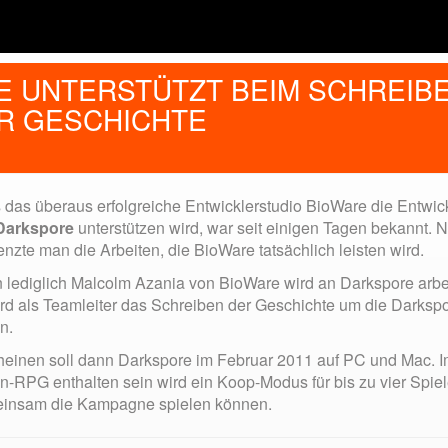
E UNTERSTÜTZT BEIM SCHREIB
R GESCHICHTE
 das überaus erfolgreiche Entwicklerstudio BioWare die Entwic
Darkspore
unterstützen wird, war seit einigen Tagen bekannt. 
nzte man die Arbeiten, die BioWare tatsächlich leisten wird.
 lediglich Malcolm Azania von BioWare wird an Darkspore arbe
ird als Teamleiter das Schreiben der Geschichte um die Darksp
n.
heinen soll dann Darkspore im Februar 2011 auf PC und Mac. 
n-RPG enthalten sein wird ein Koop-Modus für bis zu vier Spiele
insam die Kampagne spielen können.