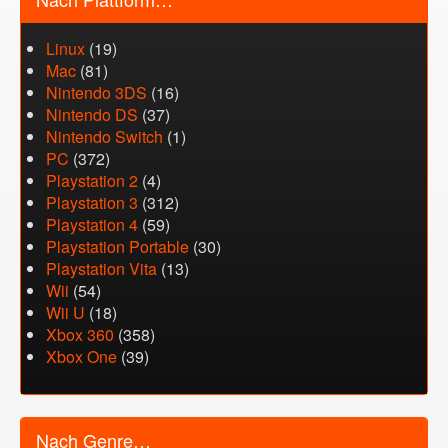
Linux
(19)
Mac
(81)
Nintendo 3DS
(16)
Nintendo DS
(37)
Nintendo Switch
(1)
PC
(372)
Playstation 2
(4)
Playstation 3
(312)
Playstation 4
(59)
Playstation Portable
(30)
Playstation Vita
(13)
Wii
(54)
Wii U
(18)
Xbox 360
(358)
Xbox One
(39)
Nach Genre…