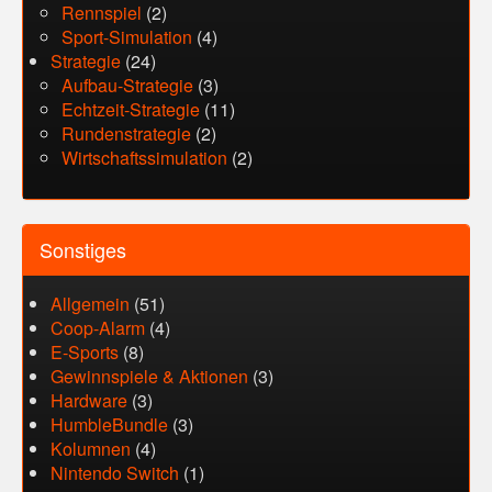
Rennspiel
(2)
Sport-Simulation
(4)
Strategie
(24)
Aufbau-Strategie
(3)
Echtzeit-Strategie
(11)
Rundenstrategie
(2)
Wirtschaftssimulation
(2)
Sonstiges
Allgemein
(51)
Coop-Alarm
(4)
E-Sports
(8)
Gewinnspiele & Aktionen
(3)
Hardware
(3)
HumbleBundle
(3)
Kolumnen
(4)
Nintendo Switch
(1)