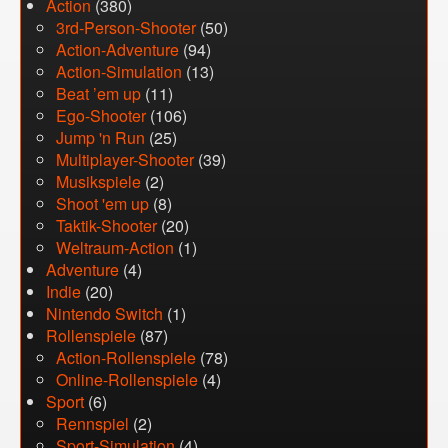
Action
(380)
3rd-Person-Shooter
(50)
Action-Adventure
(94)
Action-Simulation
(13)
Beat ’em up
(11)
Ego-Shooter
(106)
Jump 'n Run
(25)
Multiplayer-Shooter
(39)
Musikspiele
(2)
Shoot 'em up
(8)
Taktik-Shooter
(20)
Weltraum-Action
(1)
Adventure
(4)
Indie
(20)
Nintendo Switch
(1)
Rollenspiele
(87)
Action-Rollenspiele
(78)
Online-Rollenspiele
(4)
Sport
(6)
Rennspiel
(2)
Sport-Simulation
(4)