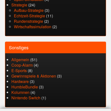
Strategie
(24)
Aufbau-Strategie
(3)
Echtzeit-Strategie
(11)
Rundenstrategie
(2)
Wirtschaftssimulation
(2)
Sonstiges
Allgemein
(51)
Coop-Alarm
(4)
E-Sports
(8)
Gewinnspiele & Aktionen
(3)
Hardware
(3)
HumbleBundle
(3)
Kolumnen
(4)
Nintendo Switch
(1)