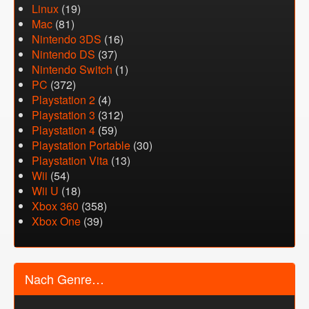
Linux
(19)
Mac
(81)
Nintendo 3DS
(16)
Nintendo DS
(37)
Nintendo Switch
(1)
PC
(372)
Playstation 2
(4)
Playstation 3
(312)
Playstation 4
(59)
Playstation Portable
(30)
Playstation Vita
(13)
Wii
(54)
Wii U
(18)
Xbox 360
(358)
Xbox One
(39)
Nach Genre…