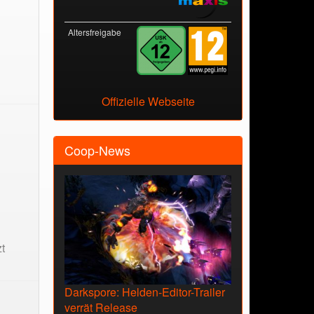
Altersfreigabe
Offizielle Webseite
Coop-News
t
Darkspore: Helden-Editor-Trailer
verrät Release