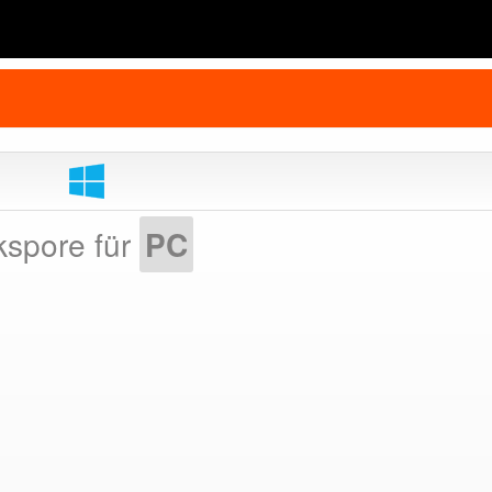
kspore für
PC