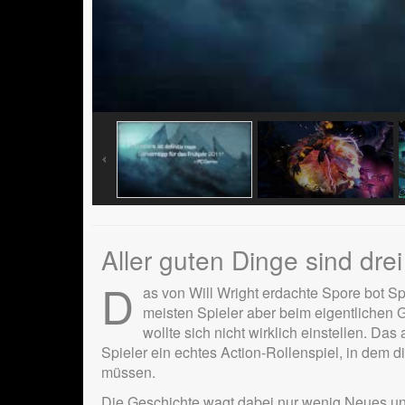
Aller guten Dinge sind drei
D
as von Will Wright erdachte Spore bot Spi
meisten Spieler aber beim eigentlichen
wollte sich nicht wirklich einstellen. Da
Spieler ein echtes Action-Rollenspiel, in dem 
müssen.
Die Geschichte wagt dabei nur wenig Neues und