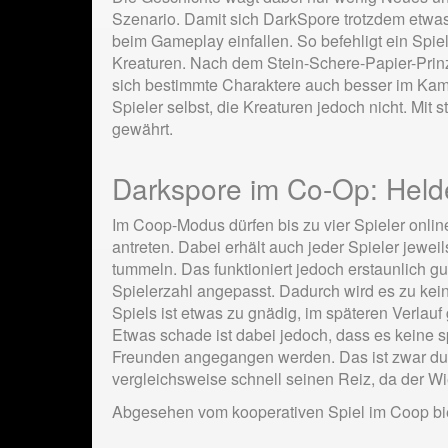
Szenario. Damit sich DarkSpore trotzdem etwas
beim Gameplay einfallen. So befehligt ein Spiel
Kreaturen. Nach dem Stein-Schere-Papier-Prinz
sich bestimmte Charaktere auch besser im Kamp
Spieler selbst, die Kreaturen jedoch nicht. Mi
gewährt.
Darkspore im Co-Op: Held
Im Coop-Modus dürfen bis zu vier Spieler onl
antreten. Dabei erhält auch jeder Spieler jewei
tummeln. Das funktioniert jedoch erstaunlich gu
Spielerzahl angepasst. Dadurch wird es zu kein
Spiels ist etwas zu gnädig, im späteren Verlau
Etwas schade ist dabei jedoch, dass es keine s
Freunden angegangen werden. Das ist zwar durc
vergleichsweise schnell seinen Reiz, da der Wi
Abgesehen vom kooperativen Spiel im Coop biet