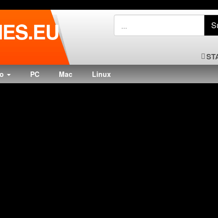
ES.EU
ST
do
PC
Mac
Linux