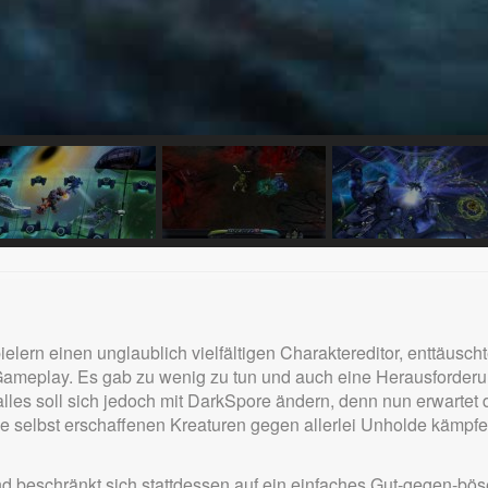
elern einen unglaublich vielfältigen Charaktereditor, enttäuscht
 Gameplay. Es gab zu wenig zu tun und auch eine Herausforder
s alles soll sich jedoch mit DarkSpore ändern, denn nun erwartet
die selbst erschaffenen Kreaturen gegen allerlei Unholde kämpf
 beschränkt sich stattdessen auf ein einfaches Gut-gegen-bös