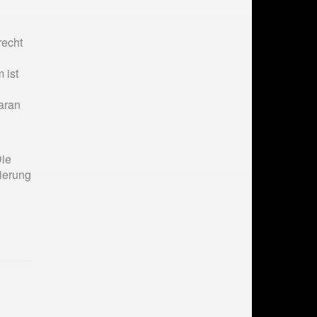
recht
 ist
aran
Die
nierung