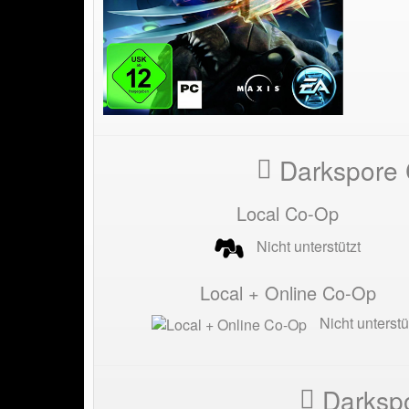
Darkspore 
Local Co-Op
Nicht unterstützt
Local + Online Co-Op
Nicht unterstü
Darkspo