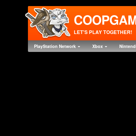
COOPGAM
LET'S PLAY TOGETHER!
PlayStation Network
Xbox
Ninten