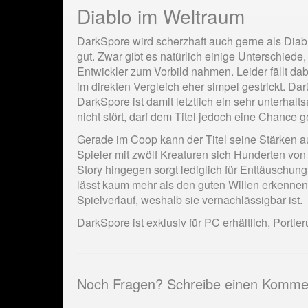
Diablo im Weltraum
DarkSpore wird scherzhaft auch gerne als Diablo
gut. Zwar gibt es natürlich einige Unterschiede
Entwickler zum Vorbild nahmen. Leider fällt da
im direkten Vergleich eher simpel gestrickt. Da
DarkSpore ist damit letztlich ein sehr unterh
nicht stört, darf dem Titel jedoch eine Chance 
Gerade im Coop kann der Titel seine Stärken au
Spieler mit zwölf Kreaturen sich Hunderten von 
Story hingegen sorgt lediglich für Enttäuschung
lässt kaum mehr als den guten Willen erkennen.
Spielverlauf, weshalb sie vernachlässigbar ist.
DarkSpore ist exklusiv für PC erhältlich, Porti
Noch Fragen? Schreibe einen Komme