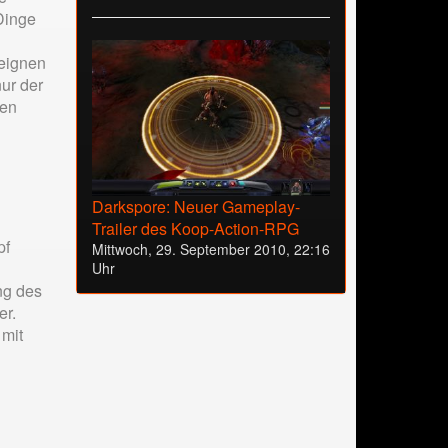
Dinge
 eignen
ur der
ren
Darkspore: Neuer Gameplay-
Trailer des Koop-Action-RPG
pf
Mittwoch, 29. September 2010, 22:16
Uhr
ng des
er.
 mit