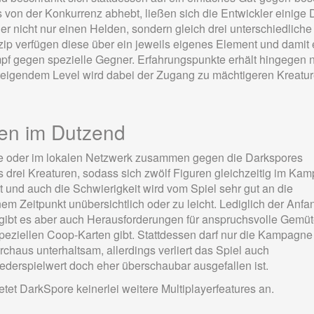
 von der Konkurrenz abhebt, ließen sich die Entwickler einige 
er nicht nur einen Helden, sondern gleich drei unterschiedliche
ip verfügen diese über ein jeweils eigenes Element und damit
f gegen spezielle Gegner. Erfahrungspunkte erhält hingegen n
t steigendem Level wird dabei der Zugang zu mächtigeren Kreatu
en im Dutzend
ine oder im lokalen Netzwerk zusammen gegen die Darkspores
ls drei Kreaturen, sodass sich zwölf Figuren gleichzeitig im Kam
t und auch die Schwierigkeit wird vom Spiel sehr gut an die
em Zeitpunkt unübersichtlich oder zu leicht. Lediglich der Anfa
f gibt es aber auch Herausforderungen für anspruchsvolle Gemüt
peziellen Coop-Karten gibt. Stattdessen darf nur die Kampagne
haus unterhaltsam, allerdings verliert das Spiel auch
ederspielwert doch eher überschaubar ausgefallen ist.
et DarkSpore keinerlei weitere Multiplayerfeatures an.