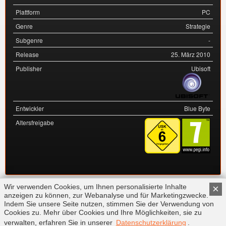
Plattform
PC
Genre
Strategie
Subgenre
-
Release
25. März 2010
Publisher
Ubisoft
Entwickler
Blue Byte
Altersfreigabe
Wir verwenden Cookies, um Ihnen personalisierte Inhalte
×
anzeigen zu können, zur Webanalyse und für Marketingzwecke.
Indem Sie unsere Seite nutzen, stimmen Sie der Verwendung von
Cookies zu. Mehr über Cookies und Ihre Möglichkeiten, sie zu
FAQ
Kontakt
Impressum
Datenschutz
verwalten, erfahren Sie in unserer
Datenschutzerklärung
.