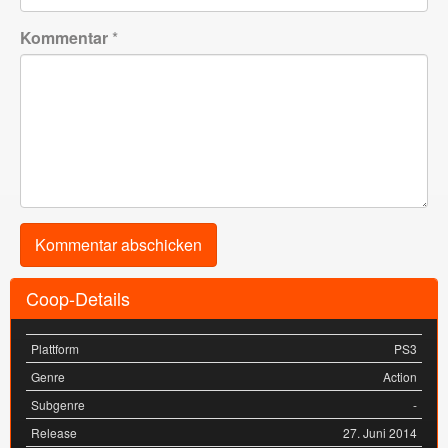
Kommentar
*
Coop-Details
Plattform
PS3
Genre
Action
Subgenre
-
Release
27. Juni 2014