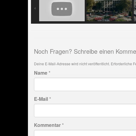
Noch Fragen? Schreibe einen Komme
Deine E-Mail-Adresse wird nicht veröffentlicht.
Erforderliche F
Name
*
E-Mail
*
Kommentar
*