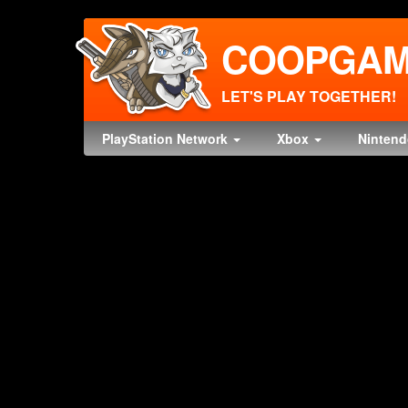
COOPGAM
LET'S PLAY TOGETHER!
PlayStation Network
Xbox
Ninten