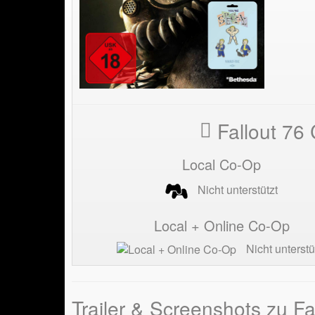
Fallout 76
Local Co-Op
Nicht unterstützt
Local + Online Co-Op
Nicht unterstü
Trailer & Screenshots zu Fa