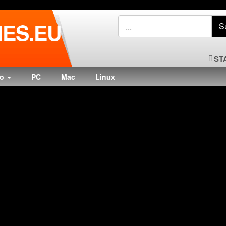
ES.EU
ST
do
PC
Mac
Linux