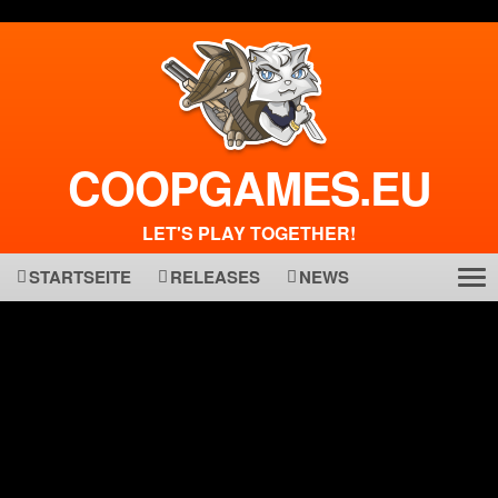
COOPGAMES.EU
LET'S PLAY TOGETHER!
STARTSEITE
RELEASES
NEWS
Tog
ma
nav