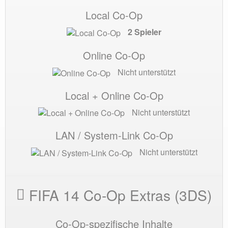
Local Co-Op
2 Spieler
Online Co-Op
Nicht unterstützt
Local + Online Co-Op
Nicht unterstützt
LAN / System-Link Co-Op
Nicht unterstützt
FIFA 14 Co-Op Extras (3DS)
Co-Op-spezifische Inhalte