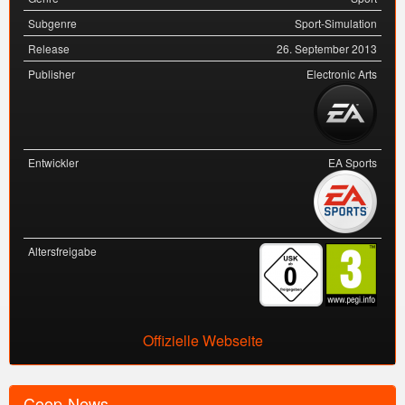
Subgenre
Sport-Simulation
Release
26. September 2013
Publisher
Electronic Arts
Entwickler
EA Sports
Altersfreigabe
Offizielle Webseite
Coop-News