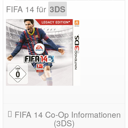
FIFA 14 für
3DS
FIFA 14 Co-Op Informationen
(3DS)