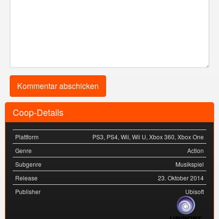
Coop-Details
Plattform
PS3
,
PS4
,
Wii
,
Wii U
,
Xbox 360
,
Xbox One
Genre
Action
Subgenre
Musikspiel
Release
23. Oktober 2014
Publisher
Ubisoft