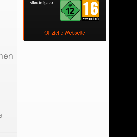
Altersfreigabe
Offizielle Webseite
onen
t