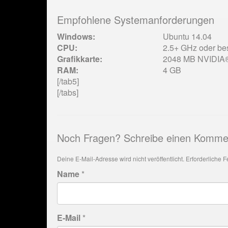
Empfohlene Systemanforderungen
Windows:
Ubuntu 14.04
CPU:
2.5+ GHz oder be
Grafikkarte:
2048 MB NVIDIA®-
RAM:
4 GB
[/tab5]
[/tabs]
Noch Fragen? Schreibe einen Komme
Deine E-Mail-Adresse wird nicht veröffentlicht.
Erforderliche F
Name
*
E-Mail
*