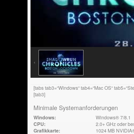
[tabs tab3=“Windows“ tab4=“Mac OS“ tab5=“St
[tab3]
Minimale Systemanforderungen
Windows:
Windows® 7/8.1
CPU:
2.0+ GHz oder be
Grafikkarte:
1024 MB NVIDIA®-