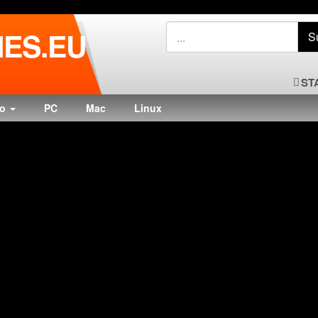
ES.EU
ST
do
PC
Mac
Linux