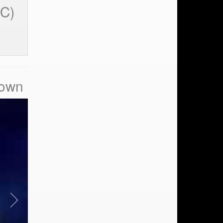
PC)
down