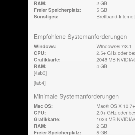
RAM:
2 GB
Freier Speicherplatz:
5 GB
Sonstiges:
Breitband-Interne
Empfohlene Systemanforderungen
Windows:
Windows® 7/8.1
CPU:
2.5+ GHz oder be
Grafikkarte:
2048 MB NVIDIA®-
RAM:
4 GB
[/tab3]
[tab4]
Minimale Systemanforderungen
Mac OS:
Mac® OS X 10.7+
CPU:
2.0+ GHz oder be
Grafikkarte:
1024 MB NVIDIA®-
RAM:
2 GB
Freier Speicherplatz:
5 GB