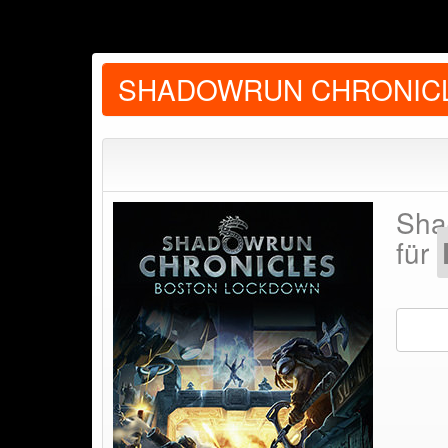
SHADOWRUN CHRONIC
Sha
für