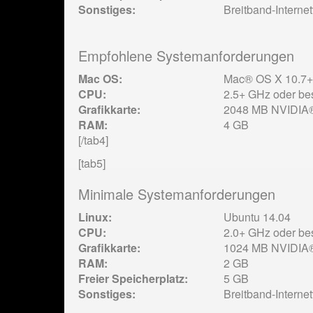
Sonstiges:
Breitband-Interne
Empfohlene Systemanforderungen
Mac OS:
Mac® OS X 10.7+
CPU:
2.5+ GHz oder be
Grafikkarte:
2048 MB NVIDIA®-
RAM:
4 GB
[/tab4]
[tab5]
Minimale Systemanforderungen
Linux:
Ubuntu 14.04
CPU:
2.0+ GHz oder be
Grafikkarte:
1024 MB NVIDIA®-
RAM:
2 GB
Freier Speicherplatz:
5 GB
Sonstiges:
Breitband-Interne