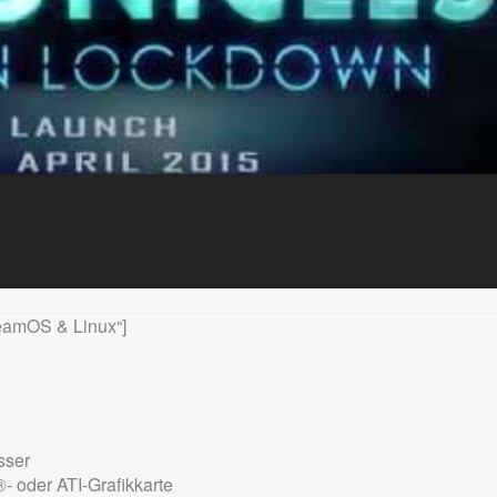
eamOS & Linux“]
sser
 oder ATI-Grafikkarte