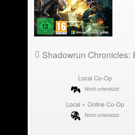
Shadowrun Chronicles: 
Local Co-Op
Nicht unterstützt
Local + Online Co-Op
Nicht unterstützt