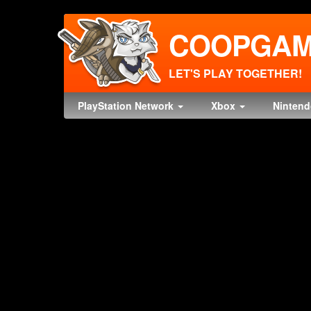
COOPGAM
LET'S PLAY TOGETHER!
PlayStation Network
Xbox
Ninten