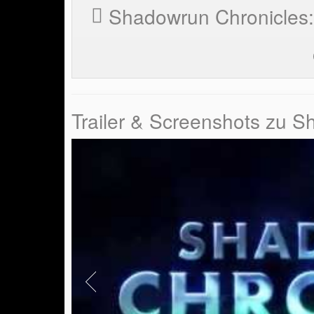
Shadowrun Chronicles:
Trailer & Screenshots zu 