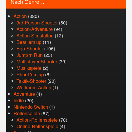
Nach Genre…
Action
(380)
3rd-Person-Shooter
(50)
Action-Adventure
(94)
Action-Simulation
(13)
Beat ’em up
(11)
Ego-Shooter
(106)
Jump 'n Run
(25)
Multiplayer-Shooter
(39)
Musikspiele
(2)
Shoot 'em up
(8)
Taktik-Shooter
(20)
Weltraum-Action
(1)
Adventure
(4)
Indie
(20)
Nintendo Switch
(1)
Rollenspiele
(87)
Action-Rollenspiele
(78)
Online-Rollenspiele
(4)