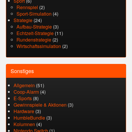
Sport
(6)
Rennspiel
(2)
Sport-Simulation
(4)
Strategie
(24)
Aufbau-Strategie
(3)
Echtzeit-Strategie
(11)
Rundenstrategie
(2)
Wirtschaftssimulation
(2)
Sonstiges
Allgemein
(51)
Coop-Alarm
(4)
E-Sports
(8)
Gewinnspiele & Aktionen
(3)
Hardware
(3)
HumbleBundle
(3)
Kolumnen
(4)
Nintendo Switch
(1)