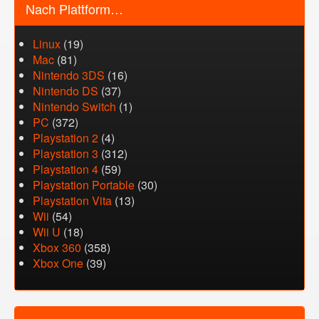
Nach Plattform…
Linux
(19)
Mac
(81)
Nintendo 3DS
(16)
Nintendo DS
(37)
Nintendo Switch
(1)
PC
(372)
Playstation 2
(4)
Playstation 3
(312)
Playstation 4
(59)
Playstation Portable
(30)
Playstation Vita
(13)
Wii
(54)
Wii U
(18)
Xbox 360
(358)
Xbox One
(39)