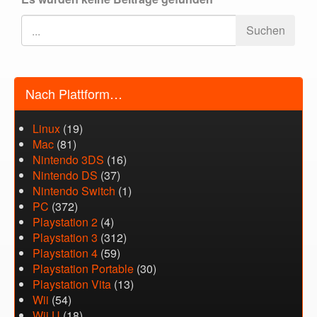
Nach Plattform…
Linux
(19)
Mac
(81)
Nintendo 3DS
(16)
Nintendo DS
(37)
Nintendo Switch
(1)
PC
(372)
Playstation 2
(4)
Playstation 3
(312)
Playstation 4
(59)
Playstation Portable
(30)
Playstation Vita
(13)
Wii
(54)
Wii U
(18)