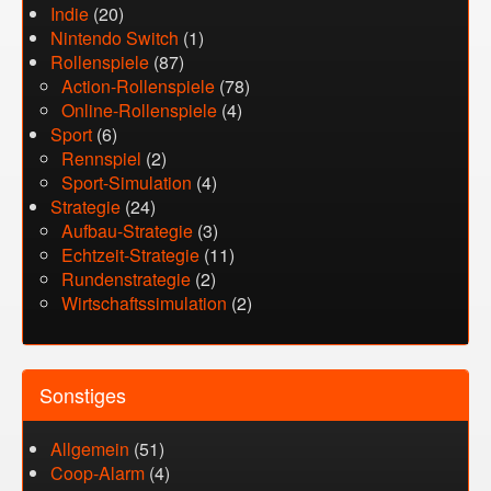
Indie
(20)
Nintendo Switch
(1)
Rollenspiele
(87)
Action-Rollenspiele
(78)
Online-Rollenspiele
(4)
Sport
(6)
Rennspiel
(2)
Sport-Simulation
(4)
Strategie
(24)
Aufbau-Strategie
(3)
Echtzeit-Strategie
(11)
Rundenstrategie
(2)
Wirtschaftssimulation
(2)
Sonstiges
Allgemein
(51)
Coop-Alarm
(4)