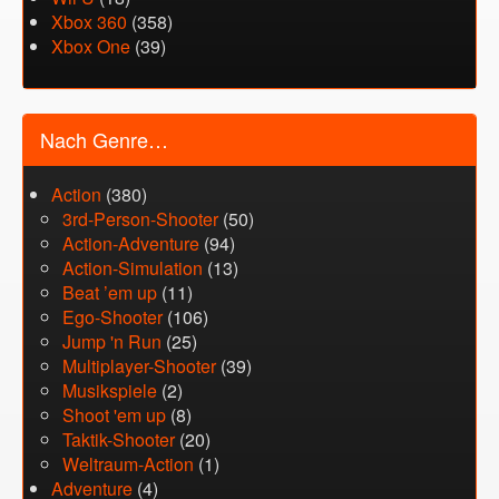
Xbox 360
(358)
Xbox One
(39)
Nach Genre…
Action
(380)
3rd-Person-Shooter
(50)
Action-Adventure
(94)
Action-Simulation
(13)
Beat ’em up
(11)
Ego-Shooter
(106)
Jump 'n Run
(25)
Multiplayer-Shooter
(39)
Musikspiele
(2)
Shoot 'em up
(8)
Taktik-Shooter
(20)
Weltraum-Action
(1)
Adventure
(4)