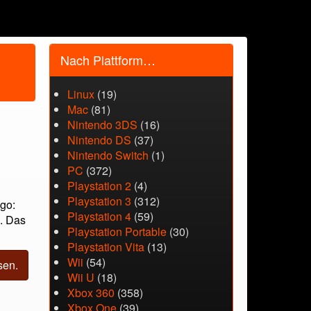
Nach Plattform…
Linux
(19)
Mac
(81)
Nintendo 3DS
(16)
Nintendo DS
(37)
Nintendo Switch
(1)
PC
(372)
Playstation 2
(4)
.
Playstation 3
(312)
ego:
Playstation 4
(59)
n. Das
Playstation Portable
(30)
Playstation Vita
(13)
Wii
(54)
sen.
Wii U
(18)
Xbox 360
(358)
Xbox One
(39)