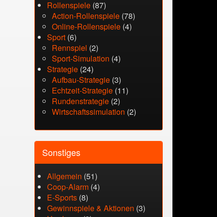
Rollenspiele
(87)
Action-Rollenspiele
(78)
Online-Rollenspiele
(4)
Sport
(6)
Rennspiel
(2)
Sport-Simulation
(4)
Strategie
(24)
Aufbau-Strategie
(3)
Echtzeit-Strategie
(11)
Rundenstrategie
(2)
Wirtschaftssimulation
(2)
Sonstiges
Allgemein
(51)
Coop-Alarm
(4)
E-Sports
(8)
Gewinnspiele & Aktionen
(3)