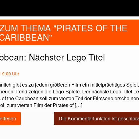
ZUM THEMA "PIRATES OF THE
CARIBBEAN"
ibbean: Nächster Lego-Titel
 19:00 Uhr
lich gibt es zu jedem größeren Film ein mittelprächtiges Spiel
neuen Trend zeigen die Lego-Spiele. Der nächste Lego-Titel L
s of the Caribbean soll zum vierten Teil der Filmserie erscheine
oll zum vierten Film der Pirates of […]
erlesen
Die Kommentarfunktion ist geschlos