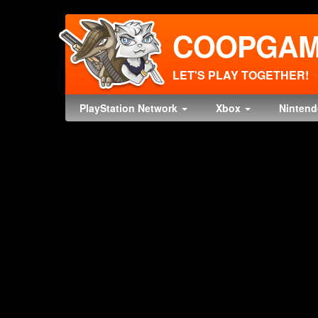
COOPGAM
LET'S PLAY TOGETHER!
PlayStation Network
Xbox
Ninten