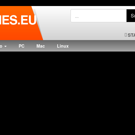
ES.EU
ST
do
PC
Mac
Linux