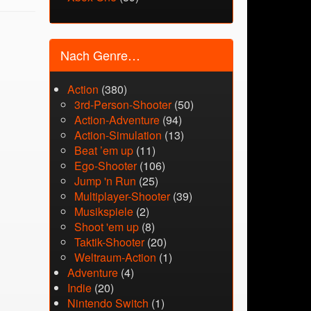
Nach Genre…
Action
(380)
3rd-Person-Shooter
(50)
Action-Adventure
(94)
Action-Simulation
(13)
Beat ’em up
(11)
Ego-Shooter
(106)
Jump 'n Run
(25)
Multiplayer-Shooter
(39)
Musikspiele
(2)
Shoot 'em up
(8)
Taktik-Shooter
(20)
Weltraum-Action
(1)
Adventure
(4)
Indie
(20)
Nintendo Switch
(1)