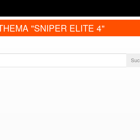
HEMA "SNIPER ELITE 4"