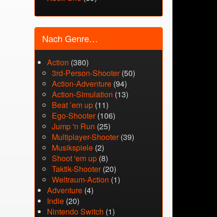
Nach Genre…
Action
(380)
3rd-Person-Shooter
(50)
Action-Adventure
(94)
Action-Simulation
(13)
Beat ’em up
(11)
Ego-Shooter
(106)
Jump 'n Run
(25)
Multiplayer-Shooter
(39)
Musikspiele
(2)
Shoot 'em up
(8)
Taktik-Shooter
(20)
Weltraum-Action
(1)
Adventure
(4)
Indie
(20)
Nintendo Switch
(1)