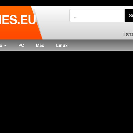
ES.EU
ST
do
PC
Mac
Linux