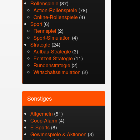
Rollenspiele
(87)
Action-Rollenspiele
(78)
Online-Rollenspiele
(4)
Sport
(6)
Rennspiel
(2)
Sport-Simulation
(4)
Strategie
(24)
Aufbau-Strategie
(3)
Echtzeit-Strategie
(11)
Rundenstrategie
(2)
Wirtschaftssimulation
(2)
Sonstiges
Allgemein
(51)
Coop-Alarm
(4)
E-Sports
(8)
Gewinnspiele & Aktionen
(3)