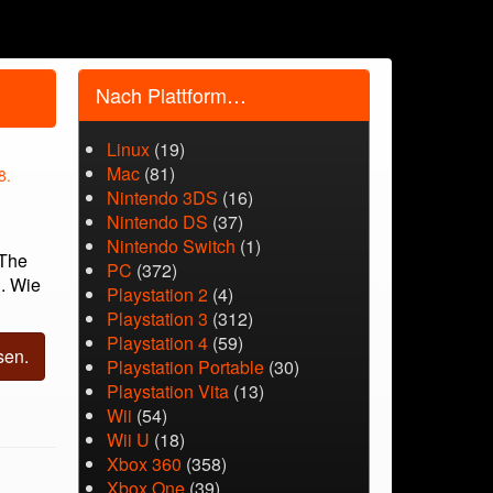
Nach Plattform…
Linux
(19)
Mac
(81)
8.
Nintendo 3DS
(16)
Nintendo DS
(37)
Nintendo Switch
(1)
 The
PC
(372)
d. Wie
Playstation 2
(4)
Playstation 3
(312)
Playstation 4
(59)
sen.
Playstation Portable
(30)
Playstation Vita
(13)
Wii
(54)
Wii U
(18)
Xbox 360
(358)
Xbox One
(39)