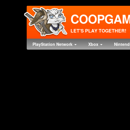
COOPGAM
LET'S PLAY TOGETHER!
PlayStation Network
Xbox
Ninten