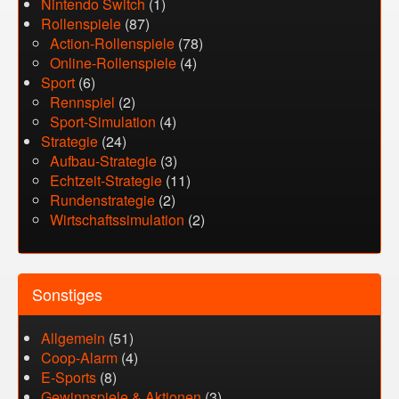
Nintendo Switch
(1)
Rollenspiele
(87)
Action-Rollenspiele
(78)
Online-Rollenspiele
(4)
Sport
(6)
Rennspiel
(2)
Sport-Simulation
(4)
Strategie
(24)
Aufbau-Strategie
(3)
Echtzeit-Strategie
(11)
Rundenstrategie
(2)
Wirtschaftssimulation
(2)
Sonstiges
Allgemein
(51)
Coop-Alarm
(4)
E-Sports
(8)
Gewinnspiele & Aktionen
(3)