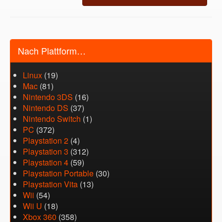
Nach Plattform…
Linux
(19)
Mac
(81)
Nintendo 3DS
(16)
Nintendo DS
(37)
Nintendo Switch
(1)
PC
(372)
Playstation 2
(4)
Playstation 3
(312)
Playstation 4
(59)
Playstation Portable
(30)
Playstation Vita
(13)
Wii
(54)
Wii U
(18)
Xbox 360
(358)