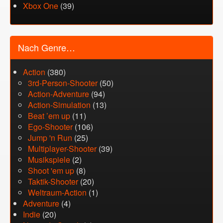
Xbox One
(39)
Nach Genre…
Action
(380)
3rd-Person-Shooter
(50)
Action-Adventure
(94)
Action-Simulation
(13)
Beat ’em up
(11)
Ego-Shooter
(106)
Jump 'n Run
(25)
Multiplayer-Shooter
(39)
Musikspiele
(2)
Shoot 'em up
(8)
Taktik-Shooter
(20)
Weltraum-Action
(1)
Adventure
(4)
Indie
(20)